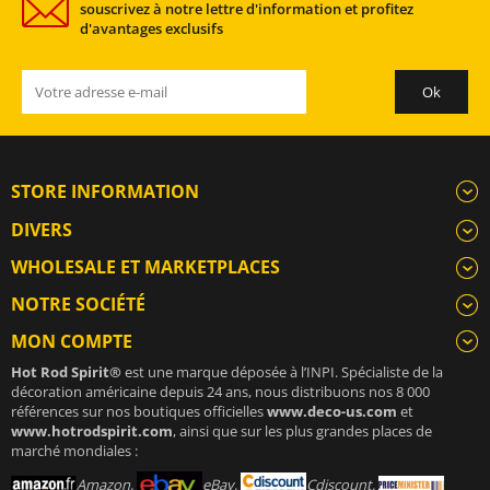
souscrivez à notre lettre d'information et profitez
d'avantages exclusifs
STORE INFORMATION
DIVERS
WHOLESALE ET MARKETPLACES
NOTRE SOCIÉTÉ
MON COMPTE
Hot Rod Spirit®
est une marque déposée à l’INPI. Spécialiste de la
décoration américaine depuis 24 ans, nous distribuons nos 8 000
références sur nos boutiques officielles
www.deco-us.com
et
www.hotrodspirit.com
, ainsi que sur les plus grandes places de
marché mondiales :
Amazon,
eBay,
Cdiscount,