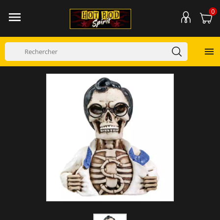
0

