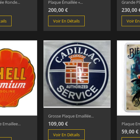
ée Ronde...
Plaque Émaillée «...
Grande Pl
200,00 €
230,00 
ails
Voir En Détails
Voir En
Grosse Plaque Emaillée...
109,00 €
 Emaillee...
Plaque Ema
59,00 €
Voir En Détails