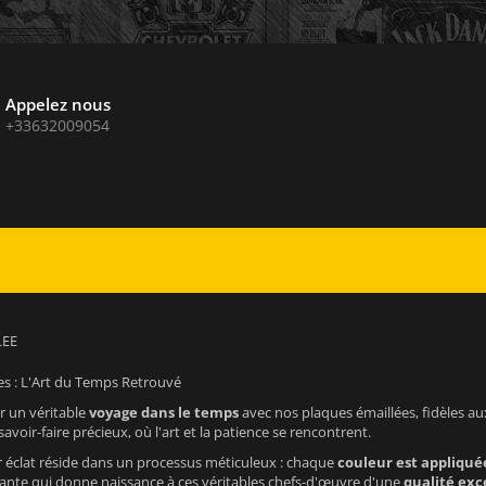
Appelez nous
+33632009054
LEE
es : L'Art du Temps Retrouvé
 un véritable
voyage dans le temps
avec nos plaques émaillées, fidèles a
oir-faire précieux, où l'art et la patience se rencontrent.
ur éclat réside dans un processus méticuleux : chaque
couleur est appliqué
ante qui donne naissance à ces véritables chefs-d'œuvre d'une
qualité exc