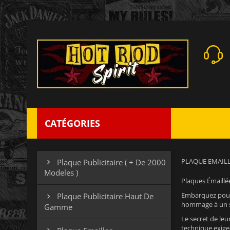
CATÉGORIES
PLAQUE EMAIL
Plaque Publicitaire ( + De 2000

Modeles )
Plaques Émaillé
Embarquez pour
Plaque Publicitaire Haut De

hommage à un sav
Gamme
Le secret de le
technique exige