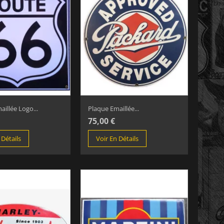
illée Logo...
Plaque Emaillée...
75,00 €
 Détails
Voir En Détails