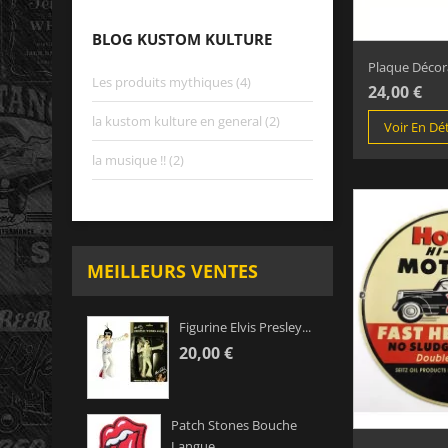
BLOG KUSTOM KULTURE
Plaque Décora
Les produits mythiques (4)
24,00 €
la kustom kulture en general (2)
Voir En Dét
la musique !! (2)
MEILLEURS VENTES
Figurine Elvis Presley...
20,00 €
Patch Stones Bouche
Langue...