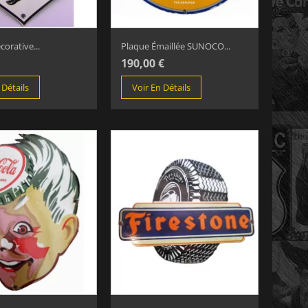
orative...
Plaque Émaillée SUNOCO...
190,00 €
 Détails
Voir En Détails