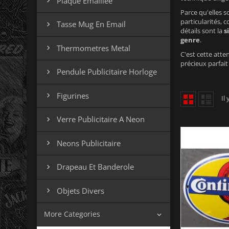
Plaque Emaillee

Parce qu'elles 
particularités, 
Tasse Mug En Email

détails sont la
s
genre
.
Thermometres Metal

C'est cette atte
précieux parfait
Pendule Publicitaire Horloge

Figurines

Il
Verre Publicitaire A Neon

Neons Publicitaire

Drapeau Et Banderole

Objets Divers

More Categories
