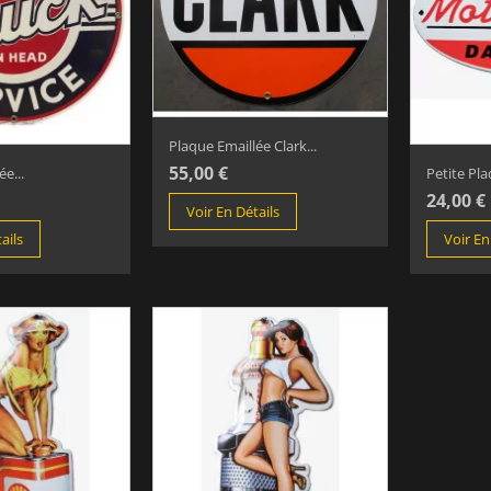
Plaque Emaillée Clark...
55,00 €
e...
Petite Pla
24,00 €
Voir En Détails
ails
Voir En