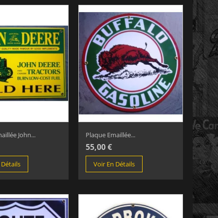
illée John...
Plaque Emaillée...
55,00 €
 Détails
Voir En Détails