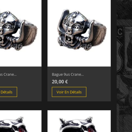
s Crane...
Bague 9us Crane...
20,00 €
 Détails
Voir En Détails