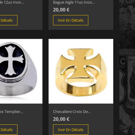
e 12us Inox...
Bague Aigle 11us Inox...
20,00 €
 Détails
Voir En Détails
x Templier...
Chevaliere Croix De...
20,00 €
 Détails
Voir En Détails