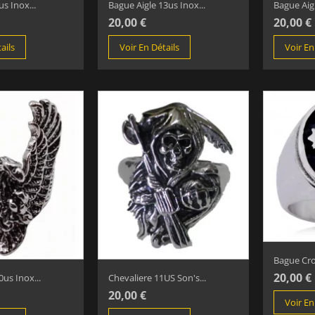
s Inox...
Bague Aigle 13us Inox...
Bague Aigl
20,00 €
20,00 €
ails
Voir En Détails
Voir En
Bague Croi
20,00 €
0us Inox...
Chevaliere 11US Son's...
20,00 €
Voir En