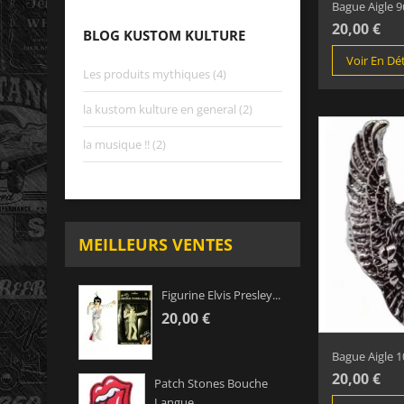
Bague Aigle 9u
20,00 €
BLOG KUSTOM KULTURE
Voir En Dét
Les produits mythiques (4)
la kustom kulture en general (2)
la musique !! (2)
MEILLEURS VENTES
Figurine Elvis Presley...
20,00 €
Bague Aigle 1
20,00 €
Patch Stones Bouche
Langue...