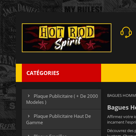
CATÉGORIES
BAGUES HOMM
Plaque Publicitaire ( + De 2000

Modeles )
Bagues Ho
Plaque Publicitaire Haut De

Affirmez votre i
Gamme
incarnent l'espr
Découvrez des pi