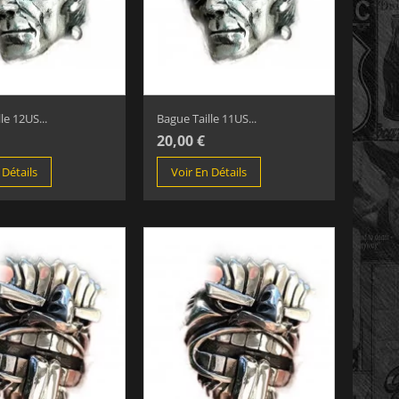
le 12US...
Bague Taille 11US...
20,00 €
 Détails
Voir En Détails