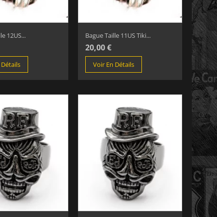
le 12US...
Bague Taille 11US Tiki...
20,00 €
 Détails
Voir En Détails