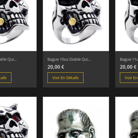
ble Qui...
Bague 10us Diable Qui...
Bague 11u
20,00 €
20,00 €
ails
Voir En Détails
Voir En