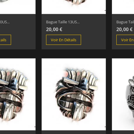
0US...
Bague Taille 13US...
Bague Tail
20,00 €
20,00 €
ails
Voir En Détails
Voir En