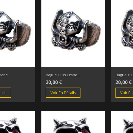
ane...
Bague 11us Crane...
Bague 10u
20,00 €
20,00 €
ails
Voir En Détails
Voir En