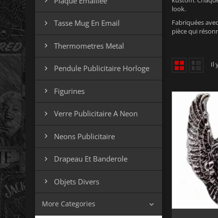
Plaque Emaillee
kustom. Chaque

look.
Fabriquées avec
Tasse Mug En Email

pièce qui résonn
Thermometres Metal

Il
Pendule Publicitaire Horloge

Figurines

Verre Publicitaire A Neon

Neons Publicitaire

Drapeau Et Banderole

Objets Divers

More Categories
