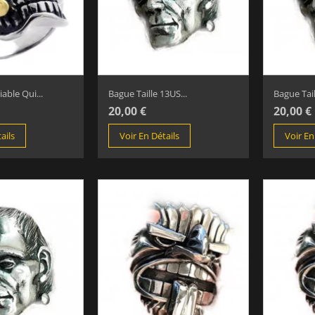
able Qui...
Bague Taille 13US...
Bague Tail
20,00 €
20,00 €
ails
Voir En Détails
Voir En