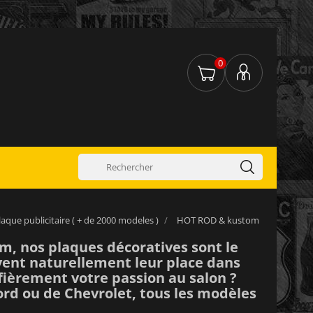
0
laque publicitaire ( + de 2000 modeles )
HOT ROD & kustom
om
, nos plaques décoratives sont le
uvent naturellement leur place dans
 fièrement votre passion au
salon
?
ord
ou de
Chevrolet
, tous les modèles