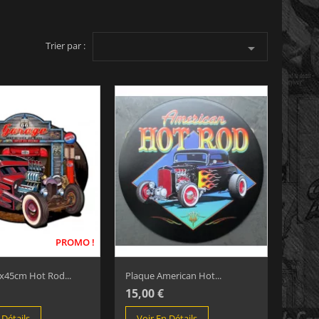
Trier par :

PROMO !
x45cm Hot Rod...
Plaque American Hot...
15,00 €
 Détails
Voir En Détails