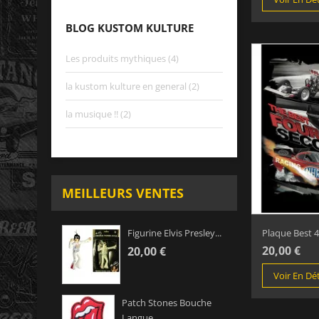
BLOG KUSTOM KULTURE
Les produits mythiques (4)
la kustom kulture en general (2)
la musique !! (2)
MEILLEURS VENTES
Plaque Best 4
Figurine Elvis Presley...
20,00 €
20,00 €
Voir En Dét
Patch Stones Bouche
Langue...