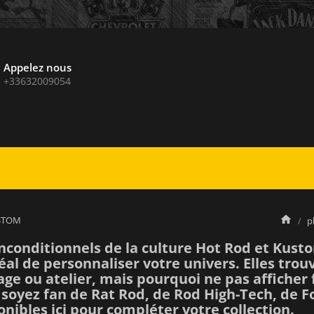
Appelez nous
+33632009054
STOM
p
inconditionnels de la culture
Hot Rod et Kust
al de personnaliser votre univers. Elles tro
age
ou
atelier
, mais pourquoi ne pas afficher
 soyez fan de
Rat Rod
, de
Rod High-Tech
, de
F
onibles ici pour compléter votre collection.