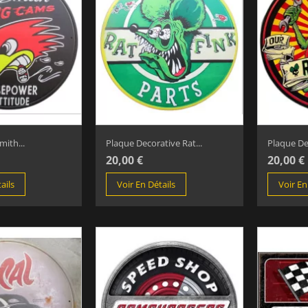
mith...
Plaque Decorative Rat...
Plaque Dec
20,00 €
20,00 €
ails
Voir En Détails
Voir En