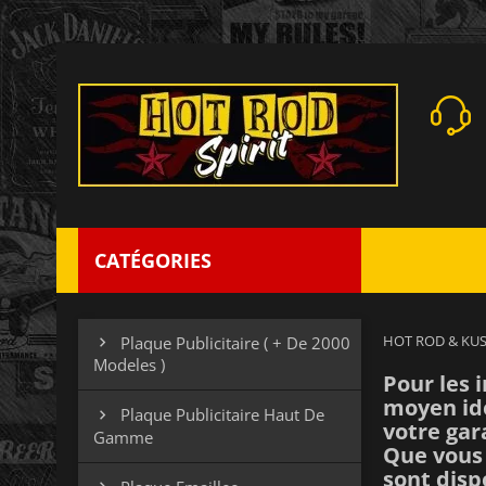
CATÉGORIES
HOT ROD & KU
Plaque Publicitaire ( + De 2000

Modeles )
Pour les 
moyen idé
Plaque Publicitaire Haut De

votre
gar
Gamme
Que vous
sont disp