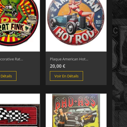
orative Rat...
Plaque American Hot...
20,00 €
 Détails
Voir En Détails