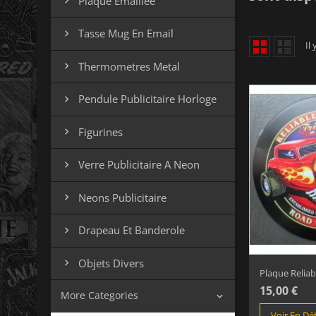
Plaque Emaillee

Tasse Mug En Email

Il
Thermometres Metal

Pendule Publicitaire Horloge

Figurines

Verre Publicitaire A Neon

Neons Publicitaire

Drapeau Et Banderole

Objets Divers

Plaque Reliabl
15,00 €
More Categories

Voir En Dét