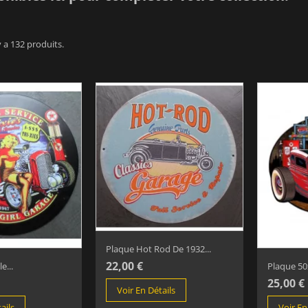
 y a 132 produits.
Plaque Hot Rod De 1932...
22,00 €
e...
Plaque 50
25,00 €
Voir En Détails
ails
Voir En