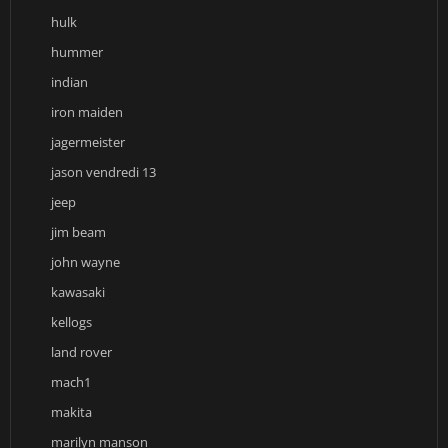
hulk
hummer
indian
iron maiden
jagermeister
jason vendredi 13
jeep
jim beam
john wayne
kawasaki
kellogs
land rover
mach1
makita
marilyn manson