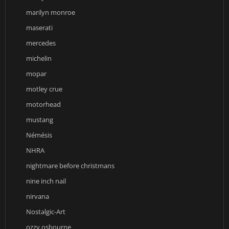
marilyn monroe
maserati
mercedes
michelin
mopar
motley crue
motorhead
mustang
Némésis
NHRA
nightmare before christmans
nine inch nail
nirvana
Nostalgic-Art
ozzy osbourne