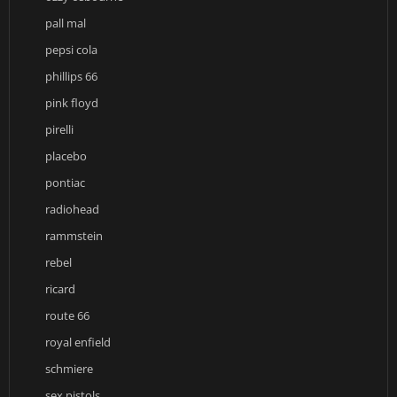
pall mal
pepsi cola
phillips 66
pink floyd
pirelli
placebo
pontiac
radiohead
rammstein
rebel
ricard
route 66
royal enfield
schmiere
sex pistols