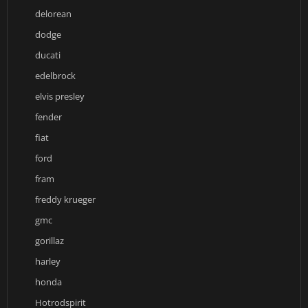
delorean
dodge
ducati
edelbrock
elvis presley
fender
fiat
ford
fram
freddy krueger
gmc
gorillaz
harley
honda
Hotrodspirit