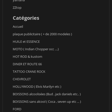
yamaha
ZZtop
Catégories
Accueil
plaque publicitaire ( + de 2000 modeles )
HUILE et ESSENCE
MOTO ( Indian Chopper occ ....)
HOT ROD & kustom
DINER ET ROUTE 66
TATTOO CRANE ROCK
CHEVROLET
HOLLYWOOD ( Elvis Marilyn etc )
BOISSONS alcoolisées (Bud , jack daniels etc.. )
BOISSONS sans alcool ( Coca , seven up etc ... )
FORD