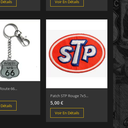
 Détails
Voir En Détails
Route 66...
Patch STP Rouge 7x5...
5,00 €
 Détails
Voir En Détails