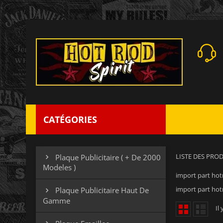
CATÉGORIES
LISTE DES PRO
Plaque Publicitaire ( + De 2000

Modeles )
import part hot
import part hot
Plaque Publicitaire Haut De

Gamme
Il