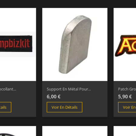
ollant...
Support En Métal Pour...
Patch Gro
6,00 €
5,90 €
ails
Voir En Détails
Voir En