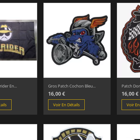
der En...
Gros Patch Cochon Bleu...
Patch Dors
16,00 €
16,00 €
ails
Voir En Détails
Voir En