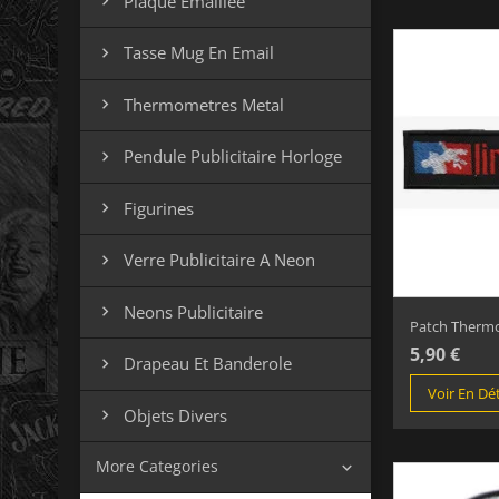
Plaque Emaillee

Tasse Mug En Email

Thermometres Metal

Pendule Publicitaire Horloge

Figurines

Verre Publicitaire A Neon

Neons Publicitaire

Patch Thermoc
5,90 €
Drapeau Et Banderole

Voir En Dét
Objets Divers

More Categories
