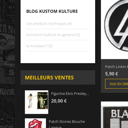
BLOG KUSTOM KULTURE
Les produits mythiques (4)
la kustom kulture en general (2)
la musique !! (2)
Patch Linkin 
5,90 €
MEILLEURS VENTES
Voir En Dét
Figurine Elvis Presley...
20,00 €
Patch Stones Bouche
Langue...