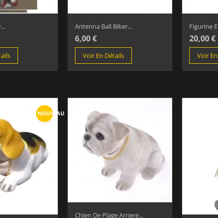
...
Antenna Ball Biker...
Figurine El
6,00 €
20,00 €
ails
Voir En Détails
Voir En
NOUVEAU
Chien De Plage Arriere...