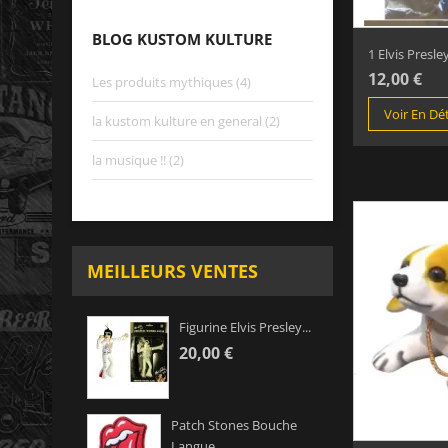
BLOG KUSTOM KULTURE
1 Elvis Presley
12,00 €
Les produits mythiques (4)
Voir En Dét
la kustom kulture en general (2)
la musique !! (2)
MEILLEURS VENTES
Figurine Elvis Presley...
20,00 €
Patch Stones Bouche
Langue...