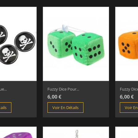
e...
Fuzzy Dice Pour...
Fuzzy Dice
6,00 €
6,00 €
ails
Voir En Détails
Voir En