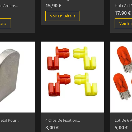
15,90 €
 Arriere...
Hula Girl 
17,90 €
Voir En Détails
ails
Voir En
tal Pour...
4 Clips De Fixation...
Lot De 6 
3,00 €
5,00 €