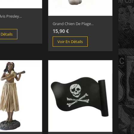
vis Presley...
Grand Chien De Plage...
15,90 €
 Détails
Voir En Détails