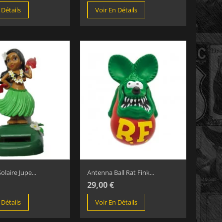
 Détails
Voir En Détails
olaire Jupe...
Antenna Ball Rat Fink...
29,00 €
 Détails
Voir En Détails