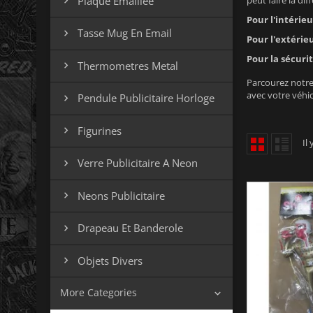
Plaque Emaillee
peut faire la dif

Pour l'intérieu
Tasse Mug En Email

Pour l'extérieu
Pour la sécurité
Thermometres Metal

Parcourez notre 
avec votre véhic
Pendule Publicitaire Horloge

Figurines

Il
Verre Publicitaire A Neon

Neons Publicitaire

Drapeau Et Banderole

Objets Divers

More Categories
