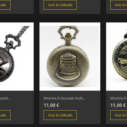
ails
Voir En Détails
Voir En
set...
Montre À Gousset Acdc...
Montre À 
11,00 €
11,00 €
ails
Voir En Détails
Voir En