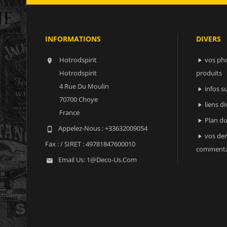
INFORMATIONS
DIVERS
Hotrodspirit
vos ph


Hotrodspirit
produits
4 Rue Du Moulin
infos 

70700 Choye
liens di

France
Plan du

Appelez-Nous :
+33632009054

vos der

Fax :
/ SIRET : 49781847600010
commenta
Email Us:
1@deco-Us.com
