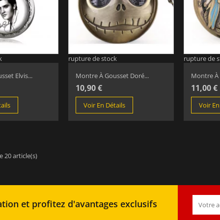
k
rupture de stock
rupture de 
set Elvis...
Montre À Gousset Doré...
Montre À 
10,90 €
11,00 €
ails
Voir En Détails
Voir En
 20 article(s)
tion et profitez d'avantages exclusifs