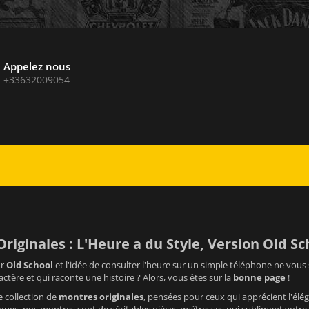
Appelez nous
+33632009054
riginales : L'Heure a du Style, Version Old Sch
ur
Old School
et l'idée de consulter l'heure sur un simple téléphone ne vous 
actère et qui raconte une histoire ? Alors, vous êtes sur la
bonne page
!
 collection de
montres originales
, pensées pour ceux qui apprécient l'élég