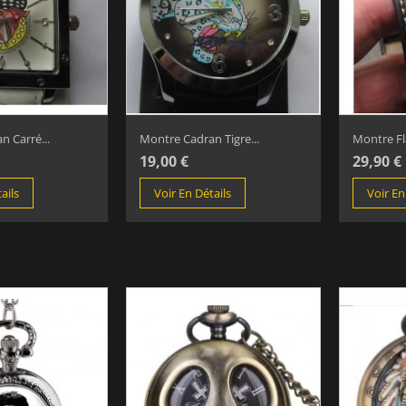
 Carré...
Montre Cadran Tigre...
Montre F
19,00 €
29,90 €
ails
Voir En Détails
Voir En