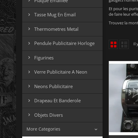
Plaque Emaillee
gadgets numériq

Et pour les pur
de faire leur effe
Tasse Mug En Email

Trouvez la montr
Thermometres Metal

Pendule Publicitaire Horloge

Il
Figurines

Verre Publicitaire A Neon

Neons Publicitaire

Drapeau Et Banderole

Objets Divers

More Categories
