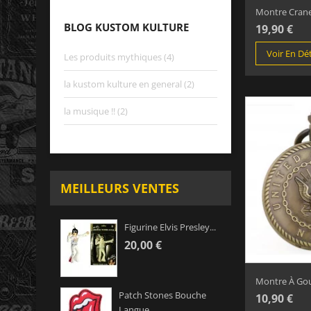
Montre Crane 
BLOG KUSTOM KULTURE
19,90 €
Voir En Dét
Les produits mythiques (4)
la kustom kulture en general (2)
la musique !! (2)
MEILLEURS VENTES
Figurine Elvis Presley...
20,00 €
Montre À Gous
Patch Stones Bouche
10,90 €
Langue...