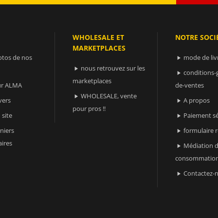
WHOLESALE ET
NOTRE SOCI
MARKETPLACES
otos de nos
mode de liv

nous retrouvez sur les

conditions-

marketplaces
sur ALMA
de-ventes
WHOLESALE, vente

vers
A propos

pour pros !!
 site
Paiement sé

niers
formulaire 

ires
Médiation d

consommatio
Contactez-
