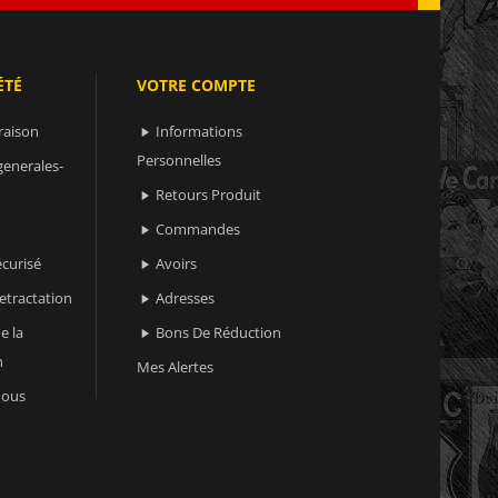
ÉTÉ
VOTRE COMPTE
raison
Informations

Personnelles
generales-
Retours Produit

Commandes

curisé
Avoirs

retractation
Adresses

e la
Bons De Réduction

n
Mes Alertes
nous