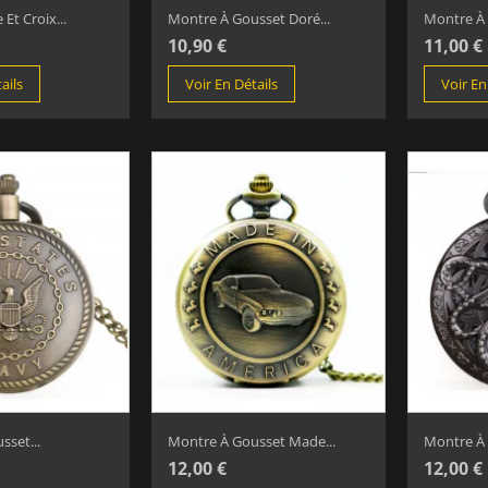
Et Croix...
Montre À Gousset Doré...
Montre À 
10,90 €
11,00 €
ails
Voir En Détails
Voir En
set...
Montre À Gousset Made...
Montre À 
12,00 €
12,00 €