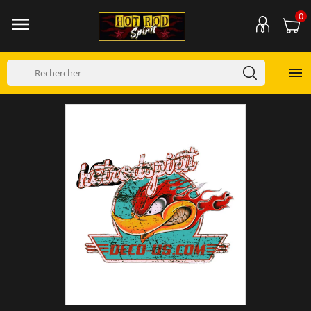
0

