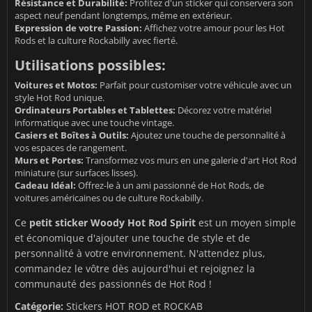
Résistance et Durabilité:
Profitez d'un sticker qui conservera son
aspect neuf pendant longtemps, même en extérieur.
Expression de votre Passion:
Affichez votre amour pour les Hot
Rods et la culture Rockabilly avec fierté.
Utilisations possibles:
Voitures et Motos:
Parfait pour customiser votre véhicule avec un
style Hot Rod unique.
Ordinateurs Portables et Tablettes:
Décorez votre matériel
informatique avec une touche vintage.
Casiers et Boîtes à Outils:
Ajoutez une touche de personnalité à
vos espaces de rangement.
Murs et Portes:
Transformez vos murs en une galerie d'art Hot Rod
miniature (sur surfaces lisses).
Cadeau Idéal:
Offrez-le à un ami passionné de Hot Rods, de
voitures américaines ou de culture Rockabilly.
Ce
petit sticker Woody Hot Rod Spirit
est un moyen simple
et économique d'ajouter une touche de style et de
personnalité à votre environnement. N'attendez plus,
commandez le vôtre dès aujourd'hui et rejoignez la
communauté des passionnés de Hot Rod !
Catégorie:
Stickers HOT ROD et ROCKAB