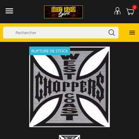
0


RUPTURE DE STOCK