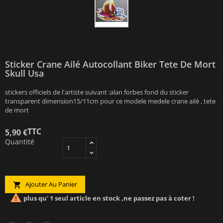
Sticker Crane Ailé Autocollant Biker Tete De Mort
Skull Usa
stickers officiels de l'artiste suivant :alan forbes fond du sticker
transparent dimension15/11cm pour ce modele medele crane ailé , tete
de mort
TTC
5,90 €
Quantité
Ajouter Au Panier


plus qu' 1 seul article en stock ,ne passez pas à coter !