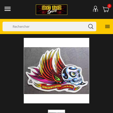
0

