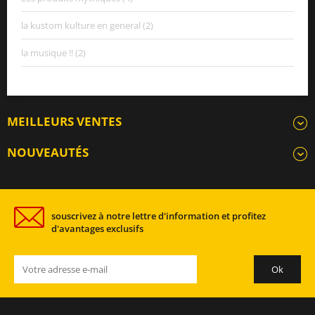
la kustom kulture en general (2)
la musique !! (2)
MEILLEURS VENTES
NOUVEAUTÉS
souscrivez à notre lettre d'information et profitez
d'avantages exclusifs