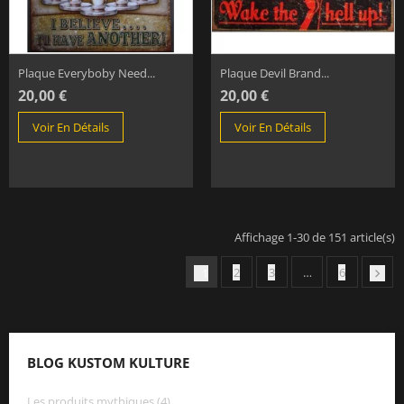
Plaque Everyboby Need...
Plaque Devil Brand...
20,00 €
20,00 €
Voir En Détails
Voir En Détails
Affichage 1-30 de 151 article(s)
2
3
…
6
1

BLOG KUSTOM KULTURE
Les produits mythiques (4)