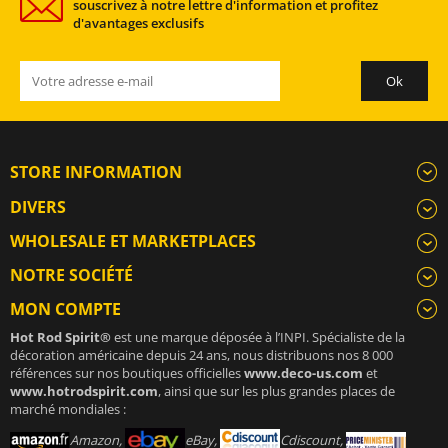
souscrivez à notre lettre d'information et profitez
d'avantages exclusifs
STORE INFORMATION
DIVERS
WHOLESALE ET MARKETPLACES
NOTRE SOCIÉTÉ
MON COMPTE
Hot Rod Spirit®
est une marque déposée à l’INPI. Spécialiste de la
décoration américaine depuis 24 ans, nous distribuons nos 8 000
références sur nos boutiques officielles
www.deco-us.com
et
www.hotrodspirit.com
, ainsi que sur les plus grandes places de
marché mondiales :
Amazon,
eBay,
Cdiscount,