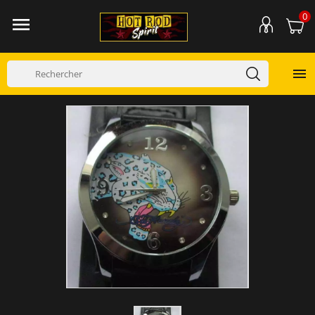
0

