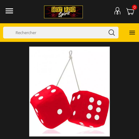
0

