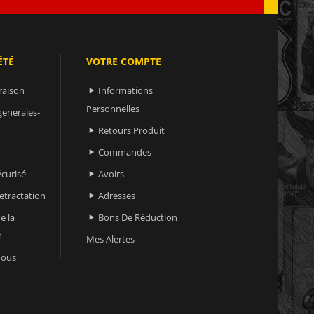
ÉTÉ
VOTRE COMPTE
raison
Informations

Personnelles
generales-
Retours Produit

Commandes

curisé
Avoirs

retractation
Adresses

e la
Bons De Réduction

n
Mes Alertes
nous