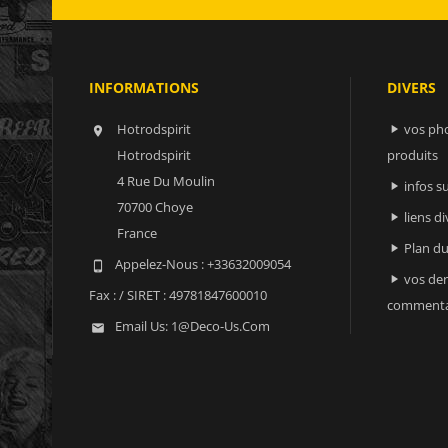
INFORMATIONS
DIVERS
Hotrodspirit
vos ph


Hotrodspirit
produits
4 Rue Du Moulin
infos 

70700 Choye
liens di

France
Plan du

Appelez-Nous :
+33632009054

vos der

Fax :
/ SIRET : 49781847600010
commenta
Email Us:
1@deco-Us.com
