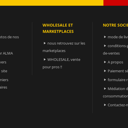
WHOLESALE ET
NOTRE SOCI
MARKETPLACES
otos de nos
mode de liv

nous retrouvez sur les

conditions-

marketplaces
sur ALMA
de-ventes
WHOLESALE, vente

vers
A propos

pour pros !!
 site
Paiement sé

niers
formulaire 

ires
Médiation d

consommatio
Contactez-
