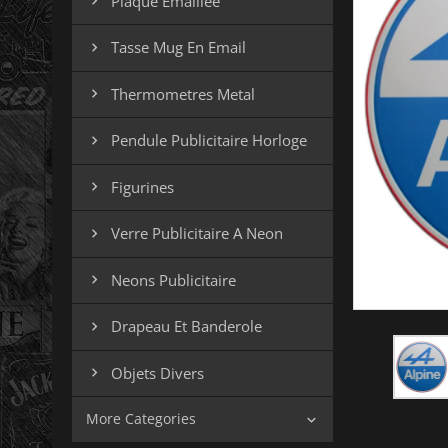
Plaque Emaillee

Tasse Mug En Email

Thermometres Metal

Pendule Publicitaire Horloge

Figurines

Verre Publicitaire A Neon

Neons Publicitaire

Drapeau Et Banderole

Objets Divers

More Categories
