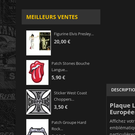
MEILLEURS VENTES
Figurine Elvis Presley...
20,00 €
Patch Stones Bouche
Langue...
5,90 €
DESCRIPTI
Sticker West Coast
Choppers...
Plaque L
3,50 €
Europée
Affichez vot
Patch Groupe Hard
emblématique
Rock...
particulière