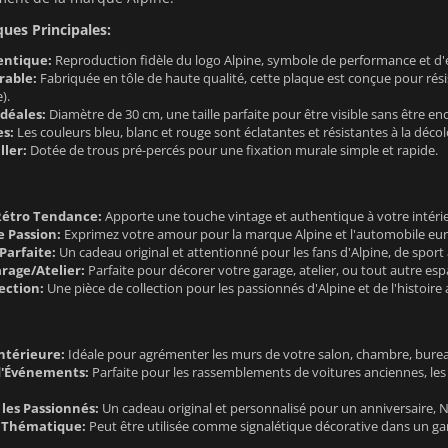
ques Principales:
entique:
Reproduction fidèle du logo Alpine, symbole de performance et d'él
rable:
Fabriquée en tôle de haute qualité, cette plaque est conçue pour résis
).
déales:
Diamètre de 30 cm, une taille parfaite pour être visible sans être e
es:
Les couleurs bleu, blanc et rouge sont éclatantes et résistantes à la décol
ller:
Dotée de trous pré-percés pour une fixation murale simple et rapide.
Rétro Tendance:
Apporte une touche vintage et authentique à votre intérie
e Passion:
Exprimez votre amour pour la marque Alpine et l'automobile eu
Parfaite:
Un cadeau original et attentionné pour les fans d'Alpine, de sport
rage/Atelier:
Parfaite pour décorer votre garage, atelier, ou tout autre es
ection:
Une pièce de collection pour les passionnés d'Alpine et de l'histoire
ntérieure:
Idéale pour agrémenter les murs de votre salon, chambre, bureau
d'Événements:
Parfaite pour les rassemblements de voitures anciennes, le
les Passionnés:
Un cadeau original et personnalisé pour un anniversaire, N
e Thématique:
Peut être utilisée comme signalétique décorative dans un ga