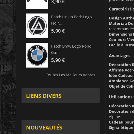
3,90 €
Caractéristi
Patch Linkin Park Logo
Design Auth
Noir...
Matériau Du
recommandée
5,90 €
Dimensions I
Couleurs Viv
Facile à Insta
Patch Bmw Logo Rond
6cm...
Avantages:
5,90 €
Décoration 
Affirme Votr
Toutes Les Meilleurs Ventes
Idée Cadeau 
Ambiance Ga
Objet de Coll
LIENS DIVERS
Utilisations:
Décoration I
Décoration 
Alpine.
Cadeau pour 
NOUVEAUTÉS
Signalétiqu