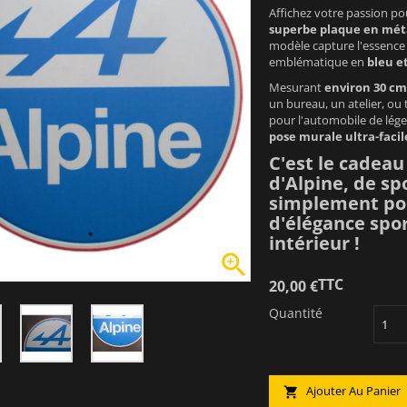
Affichez votre passion p
superbe plaque en mét
modèle capture l'essence 
emblématique en
bleu e
Mesurant
environ 30 cm
un bureau, un atelier, ou
pour l'automobile de lége
pose murale ultra-facil
C'est le cadeau
d'Alpine, de sp
simplement pou
d'élégance spor
intérieur !

TTC
20,00 €
Quantité
Ajouter Au Panier
