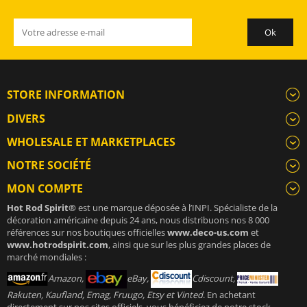
STORE INFORMATION
DIVERS
WHOLESALE ET MARKETPLACES
NOTRE SOCIÉTÉ
MON COMPTE
Hot Rod Spirit®
est une marque déposée à l’INPI. Spécialiste de la
décoration américaine depuis 24 ans, nous distribuons nos 8 000
références sur nos boutiques officielles
www.deco-us.com
et
www.hotrodspirit.com
, ainsi que sur les plus grandes places de
marché mondiales :
Amazon,
eBay,
Cdiscount,
Rakuten, Kaufland, Emag, Fruugo, Etsy et Vinted
. En achetant
directement sur nos sites officiels, vous bénéficiez de notre stock