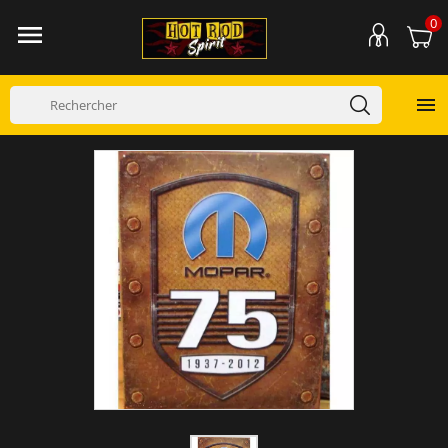
0

