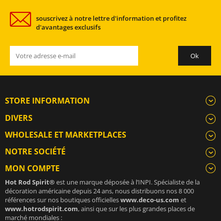
souscrivez à notre lettre d'information et profitez
d'avantages exclusifs
STORE INFORMATION
DIVERS
WHOLESALE ET MARKETPLACES
NOTRE SOCIÉTÉ
MON COMPTE
Hot Rod Spirit®
est une marque déposée à l’INPI. Spécialiste de la
décoration américaine depuis 24 ans, nous distribuons nos 8 000
références sur nos boutiques officielles
www.deco-us.com
et
www.hotrodspirit.com
, ainsi que sur les plus grandes places de
marché mondiales :