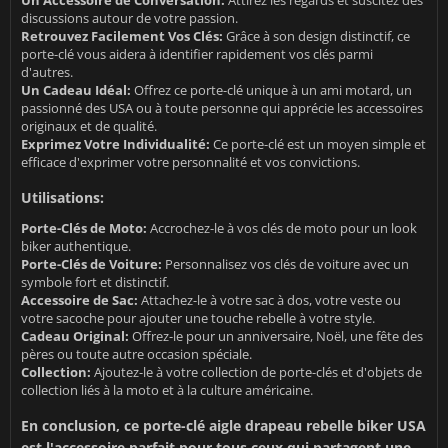
Un Accessoire de Conversation:
Attirez les regards et suscitez des
discussions autour de votre passion.
Retrouvez Facilement Vos Clés:
Grâce à son design distinctif, ce
porte-clé vous aidera à identifier rapidement vos clés parmi
d'autres.
Un Cadeau Idéal:
Offrez ce porte-clé unique à un ami motard, un
passionné des USA ou à toute personne qui apprécie les accessoires
originaux et de qualité.
Exprimez Votre Individualité:
Ce porte-clé est un moyen simple et
efficace d'exprimer votre personnalité et vos convictions.
Utilisations:
Porte-Clés de Moto:
Accrochez-le à vos clés de moto pour un look
biker authentique.
Porte-Clés de Voiture:
Personnalisez vos clés de voiture avec un
symbole fort et distinctif.
Accessoire de Sac:
Attachez-le à votre sac à dos, votre veste ou
votre sacoche pour ajouter une touche rebelle à votre style.
Cadeau Original:
Offrez-le pour un anniversaire, Noël, une fête des
pères ou toute autre occasion spéciale.
Collection:
Ajoutez-le à votre collection de porte-clés et d'objets de
collection liés à la moto et à la culture américaine.
En conclusion, ce porte-clé aigle drapeau rebelle biker USA
est l'accessoire parfait pour tous ceux qui partagent une