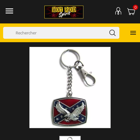
0

