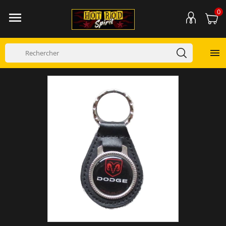
0

