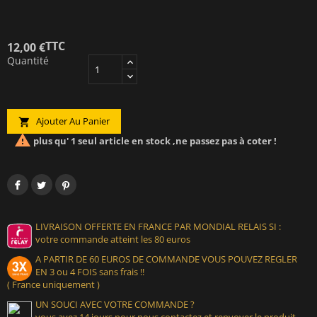
TTC
12,00 €
Quantité
Ajouter Au Panier


plus qu' 1 seul article en stock ,ne passez pas à coter !
LIVRAISON OFFERTE EN FRANCE PAR MONDIAL RELAIS SI :
votre commande atteint les 80 euros
A PARTIR DE 60 EUROS DE COMMANDE VOUS POUVEZ REGLER
EN 3 ou 4 FOIS sans frais !!
( France uniquement )
UN SOUCI AVEC VOTRE COMMANDE ?