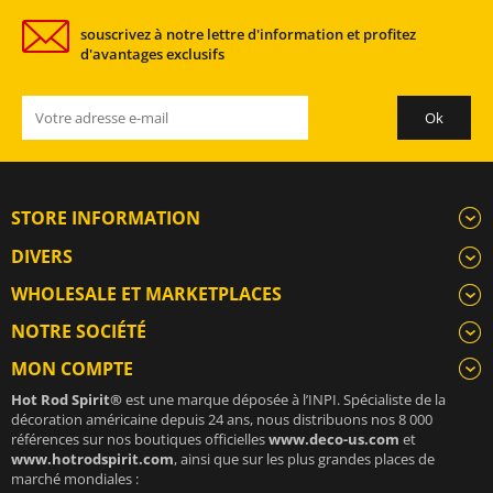
souscrivez à notre lettre d'information et profitez
d'avantages exclusifs
STORE INFORMATION
DIVERS
WHOLESALE ET MARKETPLACES
NOTRE SOCIÉTÉ
MON COMPTE
Hot Rod Spirit®
est une marque déposée à l’INPI. Spécialiste de la
décoration américaine depuis 24 ans, nous distribuons nos 8 000
références sur nos boutiques officielles
www.deco-us.com
et
www.hotrodspirit.com
, ainsi que sur les plus grandes places de
marché mondiales :