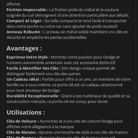
affirmé.
Finition Impeccable :
La finition polie du métal et la couture
soignée du cuir témoignent d'une attention particulière aux détails.
Compact et Léger :
Sa taille compacte le rend facile à transporter
dans votre poche ou votre sac sans ajouter de poids excessif.
Anneau Robuste :
L'anneau en métal solide maintient vos clés en
sécurité et empêche les pertes accidentelles.
Avantages :
Exprimez Votre Style :
Montrez votre passion pour Dodge et
l'univers automobile américain avec cet accessoire distinctif.
Facile à Identifier Vos Clés :
Son design unique permet de
distinguer facilement vos clés des autres.
Un Cadeau Idéal :
Parfait pour offrir à un ami, un membre de votre
famille ou à vous-même, ce porte-clé est un cadeau attentionné
pour tout amateur de Dodge.
Durabilité Exceptionnelle :
Grâce à ses matériaux de qualité et sa
construction robuste, ce porte-clé est conçu pour durer.
Utilisations :
Clés de Voiture :
Accrochez-le à vos clés de voiture Dodge pour
afficher votre allégeance à la marque.
Clés de Maison :
Ajoutez une touche de style à vos clés de maison.
Clés de Bureau :
Personnalisez vos clés de bureau avec cet