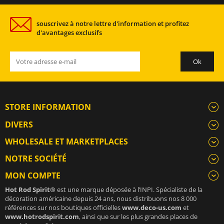
souscrivez à notre lettre d'information et profitez
d'avantages exclusifs
STORE INFORMATION
DIVERS
WHOLESALE ET MARKETPLACES
NOTRE SOCIÉTÉ
MON COMPTE
Hot Rod Spirit®
est une marque déposée à l’INPI. Spécialiste de la
décoration américaine depuis 24 ans, nous distribuons nos 8 000
références sur nos boutiques officielles
www.deco-us.com
et
www.hotrodspirit.com
, ainsi que sur les plus grandes places de