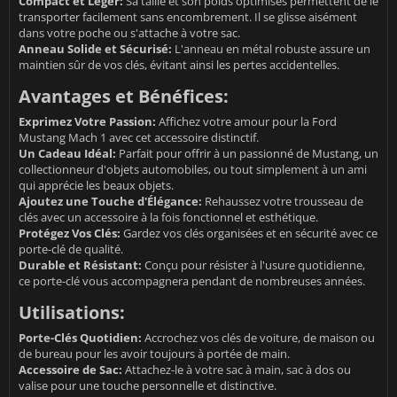
Compact et Léger:
Sa taille et son poids optimisés permettent de le
transporter facilement sans encombrement. Il se glisse aisément
dans votre poche ou s'attache à votre sac.
Anneau Solide et Sécurisé:
L'anneau en métal robuste assure un
maintien sûr de vos clés, évitant ainsi les pertes accidentelles.
Avantages et Bénéfices:
Exprimez Votre Passion:
Affichez votre amour pour la Ford
Mustang Mach 1 avec cet accessoire distinctif.
Un Cadeau Idéal:
Parfait pour offrir à un passionné de Mustang, un
collectionneur d'objets automobiles, ou tout simplement à un ami
qui apprécie les beaux objets.
Ajoutez une Touche d'Élégance:
Rehaussez votre trousseau de
clés avec un accessoire à la fois fonctionnel et esthétique.
Protégez Vos Clés:
Gardez vos clés organisées et en sécurité avec ce
porte-clé de qualité.
Durable et Résistant:
Conçu pour résister à l'usure quotidienne,
ce porte-clé vous accompagnera pendant de nombreuses années.
Utilisations:
Porte-Clés Quotidien:
Accrochez vos clés de voiture, de maison ou
de bureau pour les avoir toujours à portée de main.
Accessoire de Sac:
Attachez-le à votre sac à main, sac à dos ou
valise pour une touche personnelle et distinctive.