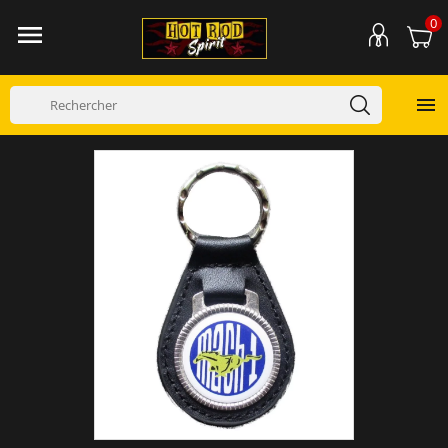
0

