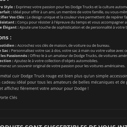
e Style :
Exprimez votre passion pour les Dodge Trucks et la culture autom
rfait :
Idéal pour offrir à un ami, un membre de votre famille, ou vous-mêm
ifier Vos Clés :
Le design unique et la couleur vive permettent de repérer fa
sistant :
Conçu pour résister à l'épreuve du temps et vous accompagner a
e Élégant :
Ajoute une touche de sophistication et de personnalité à votre t
ons :
otidien :
Accrochez vos clés de maison, de voiture ou de bureau.
 Sac :
Personnalisez votre sac à dos, votre sac à main ou votre valise avec ce
les Passionnés :
Offrez-le à un amateur de Dodge Trucks, de voitures améri
ection :
Ajoutez-le à votre collection d'objets automobiles.
enez un souvenir original de votre passion pour les voitures américaines.
 métal cuir Dodge Truck rouge est bien plus qu'un simple accessoir
n cadeau idéal pour tous les amateurs de belles mécaniques et de
et affichez fièrement votre amour pour Dodge !
Porte Clés