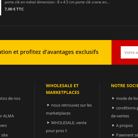
porte clé en métal dimension : 8 x 4.5 cm porte clé crane en...
7,00 € TTC
tion et profitez d'avantages exclusifs
WHOLESALE ET
NOTRE SOCI
MARKETPLACES
otos de nos
mode de liv

nous retrouvez sur les

conditions-

marketplaces
sur ALMA
de-ventes
WHOLESALE, vente

vers
A propos

pour pros !!
 site
Paiement sé
