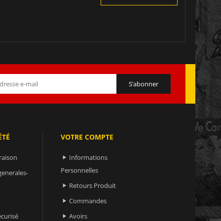
ÉTÉ
VOTRE COMPTE
raison
Informations

Personnelles
generales-
Retours Produit

Commandes

curisé
Avoirs
