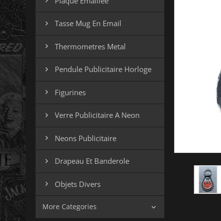
Plaque Emaillee

Tasse Mug En Email

Thermometres Metal

Pendule Publicitaire Horloge

Figurines

Verre Publicitaire A Neon

Neons Publicitaire

Drapeau Et Banderole

Objets Divers

More Categories
