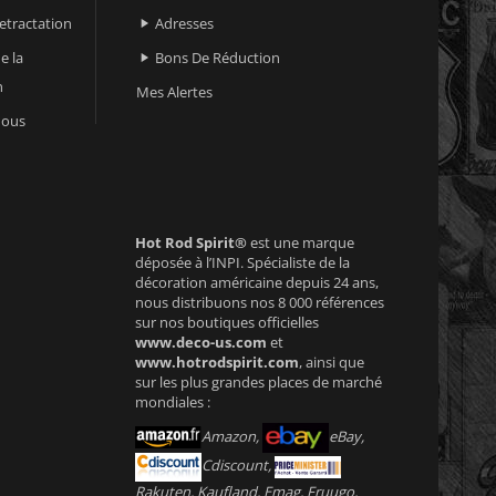
retractation
Adresses

e la
Bons De Réduction

n
Mes Alertes
nous
Hot Rod Spirit®
est une marque
déposée à l’INPI. Spécialiste de la
décoration américaine depuis 24 ans,
nous distribuons nos 8 000 références
sur nos boutiques officielles
www.deco-us.com
et
www.hotrodspirit.com
, ainsi que
sur les plus grandes places de marché
mondiales :
Amazon,
eBay,
Cdiscount,
Rakuten, Kaufland, Emag, Fruugo,