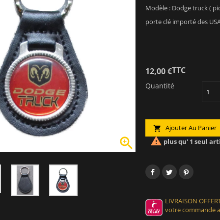
Modèle : Dodge truck ( pic
porte clé importé des USA
TTC
12,00 €
Quantité
Ajouter Au Panier



plus qu' 1 seul art
LIVRAISON OFFERT
votre commande at