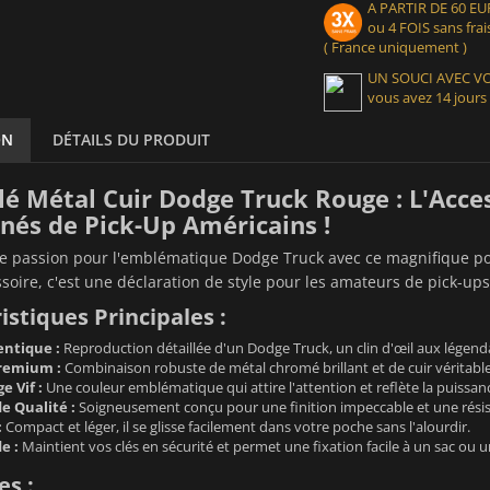
A PARTIR DE 60 
ou 4 FOIS sans frais
( France uniquement )
UN SOUCI AVEC 
vous avez 14 jours
ON
DÉTAILS DU PRODUIT
lé Métal Cuir Dodge Truck Rouge : L'Acce
nés de Pick-Up Américains !
re passion pour l'emblématique Dodge Truck avec ce magnifique por
soire, c'est une déclaration de style pour les amateurs de pick-up
istiques Principales :
ntique :
Reproduction détaillée d'un Dodge Truck, un clin d'œil aux légenda
remium :
Combinaison robuste de métal chromé brillant et de cuir véritable,
 Vif :
Une couleur emblématique qui attire l'attention et reflète la puissan
e Qualité :
Soigneusement conçu pour une finition impeccable et une résis
:
Compact et léger, il se glisse facilement dans votre poche sans l'alourdir.
e :
Maintient vos clés en sécurité et permet une fixation facile à un sac ou 
s :