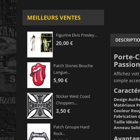
MEILLEURS VENTES
Figurine Elvis Presley...
DESCRIPTI
20,00 €
Porte-C
Passion
Patch Stones Bouche
Langue...
Affichez vot
5,90 €
simple acces
Caractér
Sticker West Coast
Design Authe
Choppers...
Matériaux P
3,50 €
Couleur Rouge
Fabrication d
Taille Idéale 
Patch Groupe Hard
Anneau Solid
Rock...
Avantage