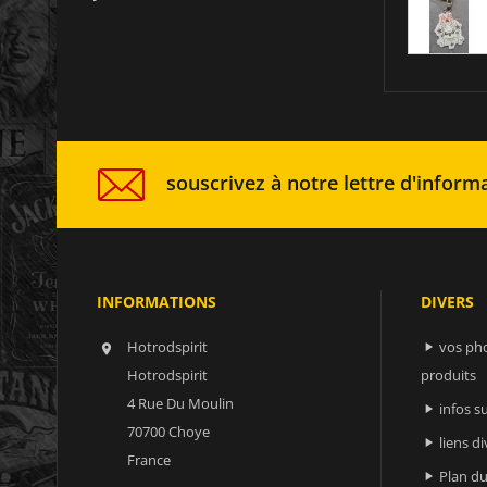
souscrivez à notre lettre d'informa
INFORMATIONS
DIVERS
Hotrodspirit
vos ph


Hotrodspirit
produits
4 Rue Du Moulin
infos 

70700 Choye
liens di

France
Plan du
