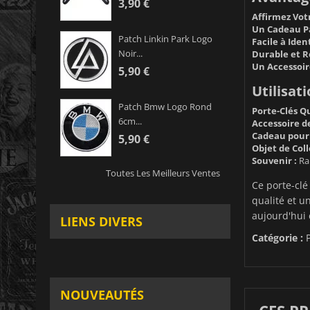
3,90 €
Affirmez Votr
Un Cadeau Pa
Patch Linkin Park Logo
Facile à Ident
Noir...
Durable et Ré
Un Accessoir
5,90 €
Utilisati
Patch Bmw Logo Rond
Porte-Clés Qu
6cm...
Accessoire de
Cadeau pour 
5,90 €
Objet de Coll
Souvenir :
Ram
Toutes Les Meilleurs Ventes
Ce porte-clé
qualité et u
aujourd'hui 
LIENS DIVERS
Catégorie :
NOUVEAUTÉS