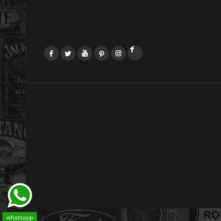
Facebook
Twitter
YouTube
Pinterest
Instagram
LinkedIn
whatsapp