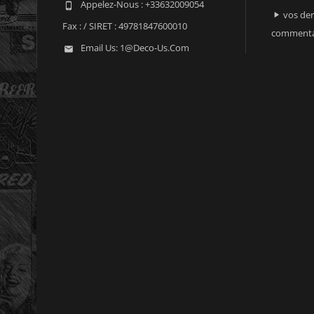
Appelez-Nous :
+33632009054

vos der

Fax :
/ SIRET : 49781847600010
commenta
Email Us:
1@deco-Us.com
