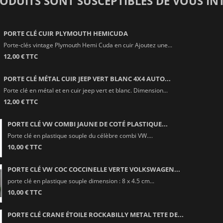
RODUITS SONT SUSCEPTIBLES DE VOUS IN
PORTE CLÉ CUIR PLYMOUTH HEMICUDA
Porte-clés vintage Plymouth Hemi Cuda en cuir Ajoutez une...
12,00 € TTC
PORTE CLÉ MÉTAL CUIR JEEP VERT BLANC 4X4 AUTO...
Porte clé en métal et en cuir jeep vert et blanc. Dimension...
12,00 € TTC
PORTE CLÉ VW COMBI JAUNE DE COTÉ PLASTIQUE...
Porte clé en plastique souple du célèbre combi VW....
10,00 € TTC
PORTE CLÉ VW COC COCCINELLE VERTE VOLKSWAGEN...
porte clé en plastique souple dimension : 8 x 4.5 cm...
10,00 € TTC
PORTE CLÉ CRANE ÉTOILE ROCKABILLY METAL TETE DE...