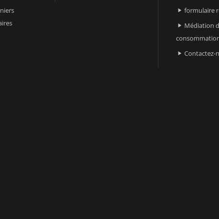
niers
formulaire 

ires
Médiation d

consommatio
Contactez-
