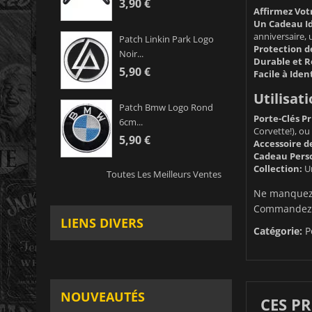
3,90 €
Affirmez Votr
Un Cadeau Id
anniversaire, 
Patch Linkin Park Logo
Protection de
Noir...
Durable et R
5,90 €
Facile à Ident
Utilisati
Patch Bmw Logo Rond
Porte-Clés Pr
6cm...
Corvette!), ou
5,90 €
Accessoire d
Cadeau Perso
Collection:
Un
Toutes Les Meilleurs Ventes
Ne manquez 
Commandez le
LIENS DIVERS
Catégorie:
P
NOUVEAUTÉS
CES P