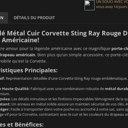
UN SOUCI AVEC 
vous avez 14 jours
ON
DÉTAILS DU PRODUIT
lé Métal Cuir Corvette Sting Ray Rouge D
 Américaine!
tre amour pour la légende américaine avec ce magnifique
porte-cl
 drapeau américain
. Bien plus qu'un simple accessoire, ce porte-clé
mobile qu'est la Corvette.
istiques Principales:
if:
Représentation détaillée d'une Corvette Sting Ray rouge emblématique, 
 Haute Qualité:
Fabriqué avec une combinaison robuste de
métal durabl
emium.
gnées:
Les détails minutieux et les finitions impeccables témoignent de la qua
stant:
Un anneau en métal solide assure un maintien sécurisé de vos clés, évi
éger:
Facile à transporter dans votre poche ou accroché à votre sac, sans aj
e vif pour la Corvette, contrastant avec le cuir et les couleurs du drapeau a
s et Bénéfices: