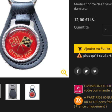
Modèle : porte clés Chevr
damiers.
TTC
12,00 €
Quantité
Ajouter Au Panier


plus qu' 1 seul art

LIVRAISON OFFERT
votre commande at
A PARTIR DE 60 
ou 4 FOIS sans frais
( France uniquement )