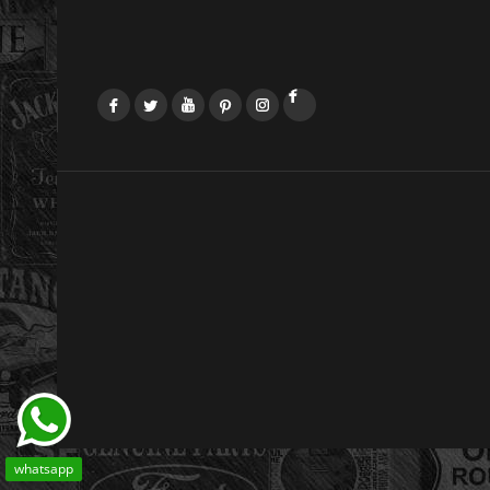
Facebook
Twitter
YouTube
Pinterest
Instagram
LinkedIn
whatsapp