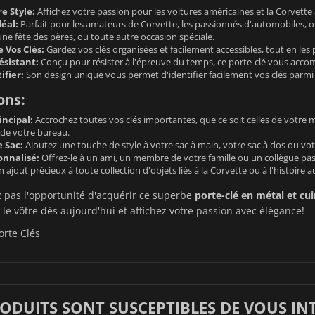
e Style:
Affichez votre passion pour les voitures américaines et la Corvette a
éal:
Parfait pour les amateurs de Corvette, les passionnés d'automobiles, o
une fête des pères, ou toute autre occasion spéciale.
 Vos Clés:
Gardez vos clés organisées et facilement accessibles, tout en les 
ésistant:
Conçu pour résister à l'épreuve du temps, ce porte-clé vous ac
ifier:
Son design unique vous permet d'identifier facilement vos clés parmi 
ons:
incipal:
Accrochez toutes vos clés importantes, que ce soit celles de votre 
 de votre bureau.
e Sac:
Ajoutez une touche de style à votre sac à main, votre sac à dos ou votr
nnalisé:
Offrez-le à un ami, un membre de votre famille ou un collègue pas
 ajout précieux à toute collection d'objets liés à la Corvette ou à l'histoire
pas l'opportunité d'acquérir ce superbe
porte-clé en métal et cu
 vôtre dès aujourd'hui et affichez votre passion avec élégance!
orte Clés
RODUITS SONT SUSCEPTIBLES DE VOUS IN