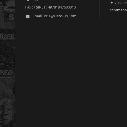
vos der

Fax :
/ SIRET : 49781847600010
commenta
Email Us:
1@deco-Us.com
