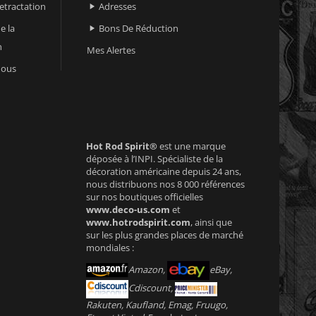
retractation
Adresses

e la
Bons De Réduction

n
Mes Alertes
nous
Hot Rod Spirit®
est une marque
déposée à l’INPI. Spécialiste de la
décoration américaine depuis 24 ans,
nous distribuons nos 8 000 références
sur nos boutiques officielles
www.deco-us.com
et
www.hotrodspirit.com
, ainsi que
sur les plus grandes places de marché
mondiales :
Amazon,
eBay,
Cdiscount,
Rakuten, Kaufland, Emag, Fruugo,