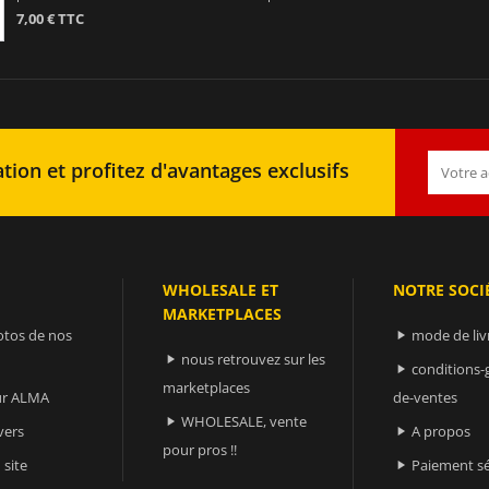
7,00 € TTC
tion et profitez d'avantages exclusifs
WHOLESALE ET
NOTRE SOCI
MARKETPLACES
otos de nos
mode de liv

nous retrouvez sur les

conditions-

marketplaces
sur ALMA
de-ventes
WHOLESALE, vente

vers
A propos

pour pros !!
 site
Paiement sé
