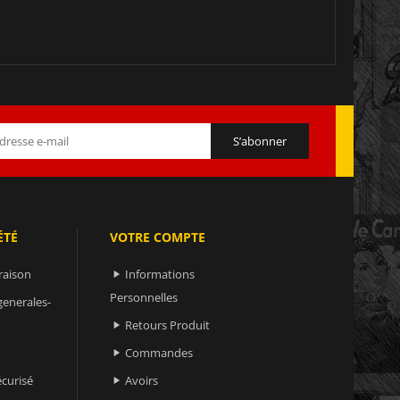
ÉTÉ
VOTRE COMPTE
raison
Informations

Personnelles
generales-
Retours Produit

Commandes

curisé
Avoirs
