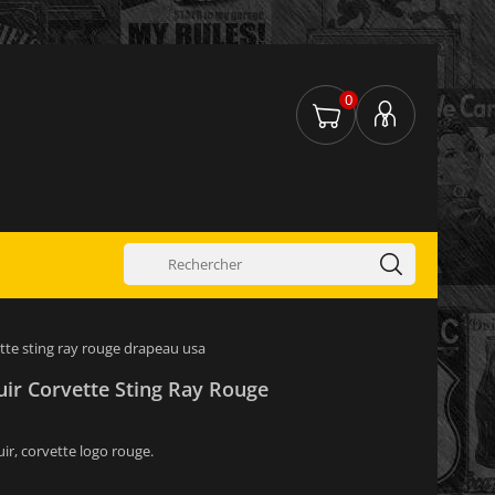
0
ette sting ray rouge drapeau usa
uir Corvette Sting Ray Rouge
uir, corvette logo rouge.