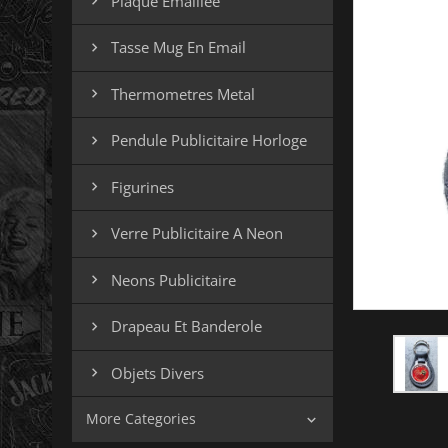
Plaque Emaillee

Tasse Mug En Email

Thermometres Metal

Pendule Publicitaire Horloge

Figurines

Verre Publicitaire A Neon

Neons Publicitaire

Drapeau Et Banderole

Objets Divers

More Categories
