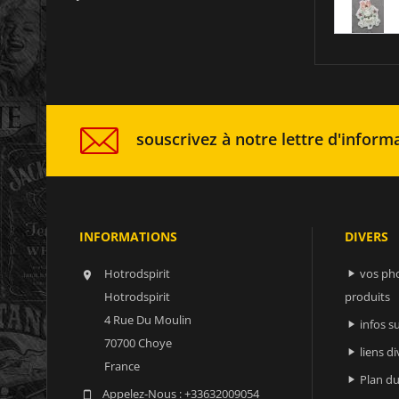
souscrivez à notre lettre d'informa
INFORMATIONS
DIVERS
Hotrodspirit
vos ph


Hotrodspirit
produits
4 Rue Du Moulin
infos 

70700 Choye
liens di

France
Plan du

Appelez-Nous :
+33632009054
