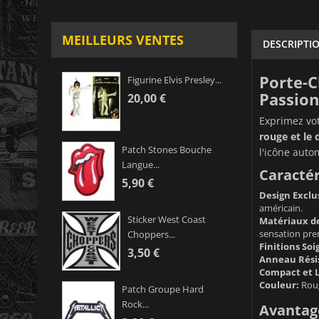
MEILLEURS VENTES
DESCRIPTI
Porte-C
Figurine Elvis Presley...
Passion
20,00 €
Exprimez vo
rouge et le
Patch Stones Bouche
l'icône auto
Langue...
Caractér
5,90 €
Design Exclus
américain.
Sticker West Coast
Matériaux de
sensation pr
Choppers...
Finitions Soi
3,50 €
Anneau Rési
Compact et L
Couleur:
Roug
Patch Groupe Hard
Rock...
Avantage