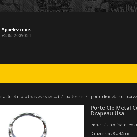
Appelez nous
+33632009054
 auto et moto ( valves levier .... )
porte clés
porte clé métal cuir corv
Porte Clé Métal C
Drapeau Usa
Porte clé en métal et en c
Dimension : 8 x 4.5 cm.