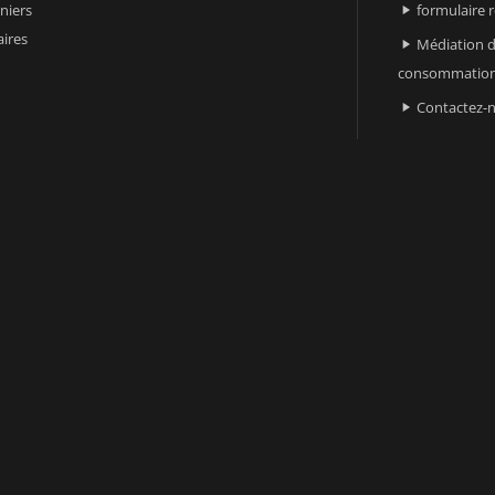
niers
formulaire 

ires
Médiation d

consommatio
Contactez-
