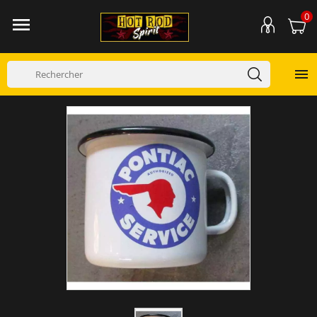
0

