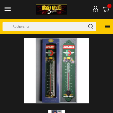
0

