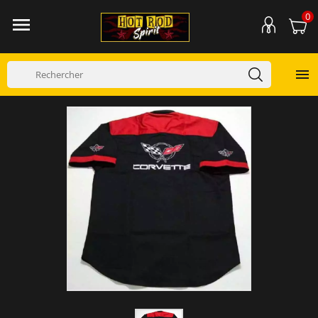
0

