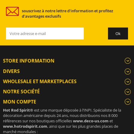
souscrivez à notre lettre d'information et profitez
d'avantages exclusifs
STORE INFORMATION
DIVERS
WHOLESALE ET MARKETPLACES
NOTRE SOCIÉTÉ
MON COMPTE
Hot Rod Spirit®
est une marque déposée à l’INPI. Spécialiste de la
décoration américaine depuis 24 ans, nous distribuons nos 8 000
références sur nos boutiques officielles
www.deco-us.com
et
www.hotrodspirit.com
, ainsi que sur les plus grandes places de
marché mondiales :