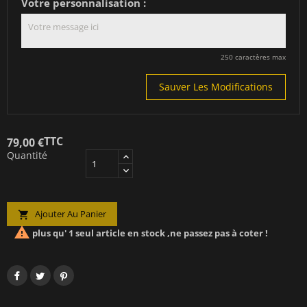
Votre personnalisation :
250 caractères max
Sauver Les Modifications
TTC
79,00 €
Quantité
Ajouter Au Panier


plus qu' 1 seul article en stock ,ne passez pas à coter !