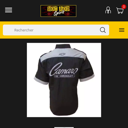
0

