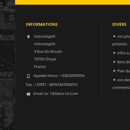
INFORMATIONS
DIVERS
Hotrodspirit
vos ph


Hotrodspirit
produits
4 Rue Du Moulin
infos 

70700 Choye
liens di

France
Plan du

Appelez-Nous :
+33632009054

vos der

Fax :
/ SIRET : 49781847600010
commenta
Email Us:
1@deco-Us.com
