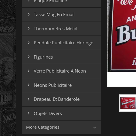
Plaque Emaillee

Tasse Mug En Email

Thermometres Metal

Pendule Publicitaire Horloge

Figurines

Verre Publicitaire A Neon

Neons Publicitaire

Drapeau Et Banderole

Objets Divers

More Categories
