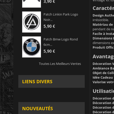
3,90 €
Caractér
Patch Linkin Park Logo
Design Authe
Noir...
irrésistible.
Matériau de 
5,90 €
pendant de n
Facile à Insta
Dimensions I
Patch Bmw Logo Rond
dimensions ex
6cm...
Produit Offic
5,90 €
Avantage
Décoration V
Toutes Les Meilleurs Ventes
Ambiance Ba
Objet de Coll
Idée Cadeau 
LIENS DIVERS
Valorise votr
Utilisati
Décoration d
Décoration d
Décoration de
NOUVEAUTÉS
Décoration d