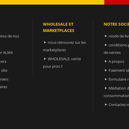
WHOLESALE ET
NOTRE SOCI
MARKETPLACES
otos de nos
mode de liv

nous retrouvez sur les

conditions-

marketplaces
sur ALMA
de-ventes
WHOLESALE, vente

vers
A propos

pour pros !!
 site
Paiement sé

niers
formulaire 

ires
Médiation d

consommatio
Contactez-
