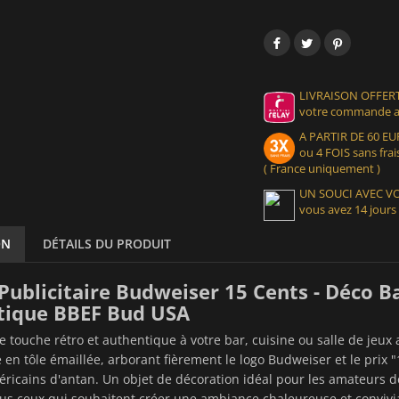
LIVRAISON OFFERT
votre commande at
A PARTIR DE 60 
ou 4 FOIS sans frais
( France uniquement )
UN SOUCI AVEC 
vous avez 14 jours
ON
DÉTAILS DU PRODUIT
Publicitaire Budweiser 15 Cents - Déco Ba
tique BBEF Bud USA
 touche rétro et authentique à votre bar, cuisine ou salle de jeux
 en tôle émaillée, arborant fièrement le logo Budweiser et le prix "1
ricains d'antan. Un objet de décoration idéal pour les amateurs de 
ous ceux qui souhaitent créer une ambiance chaleureuse et convivi