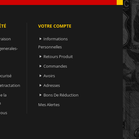
ÉTÉ
VOTRE COMPTE
raison
Informations

Personnelles
generales-
Retours Produit

Commandes

curisé
Avoirs

retractation
Adresses

e la
Bons De Réduction

n
Mes Alertes
nous