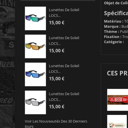
Objet de Coll
Lunettes De Soleil
Spécific
LOCS...
Matériau :
Tô
15,00 €
Marque :
Bud
Thème :
Publi
Fixation :
Tro
Lunettes De Soleil
Catégorie :
LOCS...
15,00 €
Lunettes De Soleil
CES P
LOCS...
15,00 €
Lunettes De Soleil
LOCS...
15,00 €
Voir Les Nouveautés Des 30 Derniers
Jours