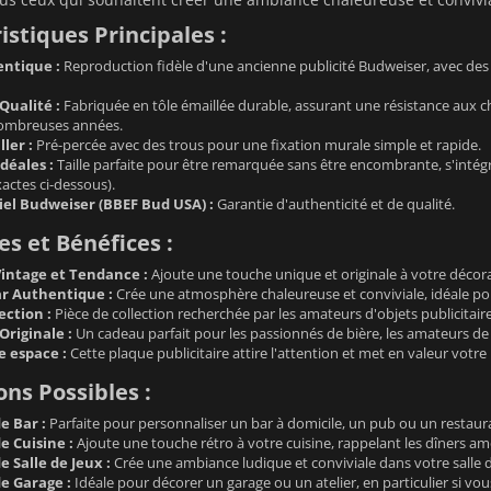
istiques Principales :
ntique :
Reproduction fidèle d'une ancienne publicité Budweiser, avec des c
Qualité :
Fabriquée en tôle émaillée durable, assurant une résistance aux cho
ombreuses années.
ller :
Pré-percée avec des trous pour une fixation murale simple et rapide.
déales :
Taille parfaite pour être remarquée sans être encombrante, s'intégran
actes ci-dessous).
iel Budweiser (BBEF Bud USA) :
Garantie d'authenticité et de qualité.
s et Bénéfices :
intage et Tendance :
Ajoute une touche unique et originale à votre décora
r Authentique :
Crée une atmosphère chaleureuse et conviviale, idéale po
ection :
Pièce de collection recherchée par les amateurs d'objets publicitai
Originale :
Un cadeau parfait pour les passionnés de bière, les amateurs de 
e espace :
Cette plaque publicitaire attire l'attention et met en valeur votre 
ons Possibles :
e Bar :
Parfaite pour personnaliser un bar à domicile, un pub ou un restaur
e Cuisine :
Ajoute une touche rétro à votre cuisine, rappelant les dîners am
 Salle de Jeux :
Crée une ambiance ludique et conviviale dans votre salle d
e Garage :
Idéale pour décorer un garage ou un atelier, en particulier si vo