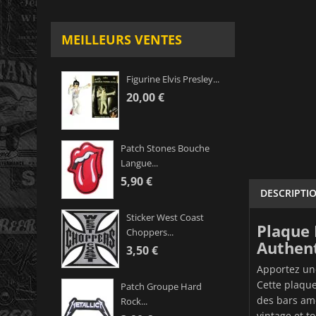
MEILLEURS VENTES
Figurine Elvis Presley...
20,00 €
Patch Stones Bouche
Langue...
5,90 €
DESCRIPTI
Sticker West Coast
Plaque 
Choppers...
Authen
3,50 €
Apportez une
Cette plaque
Patch Groupe Hard
des bars amé
Rock...
vintage et t