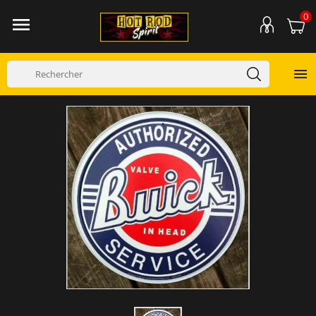
0

