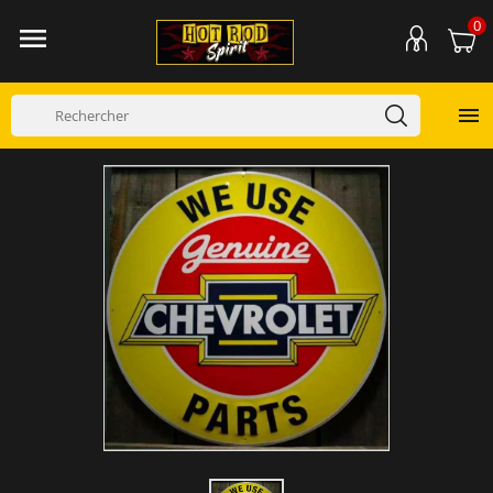
0

