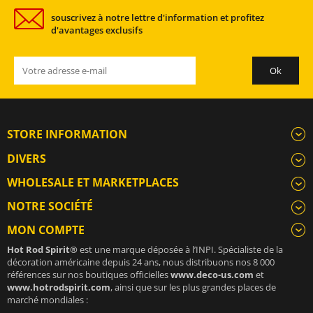
souscrivez à notre lettre d'information et profitez
d'avantages exclusifs
STORE INFORMATION
DIVERS
WHOLESALE ET MARKETPLACES
NOTRE SOCIÉTÉ
MON COMPTE
Hot Rod Spirit®
est une marque déposée à l’INPI. Spécialiste de la
décoration américaine depuis 24 ans, nous distribuons nos 8 000
références sur nos boutiques officielles
www.deco-us.com
et
www.hotrodspirit.com
, ainsi que sur les plus grandes places de
marché mondiales :