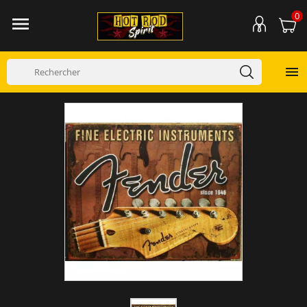
0

