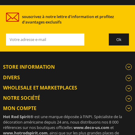
souscrivez à notre lettre d'information et profitez
d'avantages exclusifs
STORE INFORMATION
DIVERS
WHOLESALE ET MARKETPLACES
NOTRE SOCIÉTÉ
MON COMPTE
Hot Rod Spirit®
est une marque déposée à l’INPI. Spécialiste de la
décoration américaine depuis 24 ans, nous distribuons nos 8 000
références sur nos boutiques officielles
www.deco-us.com
et
www.hotrodspirit.com
, ainsi que sur les plus grandes places de