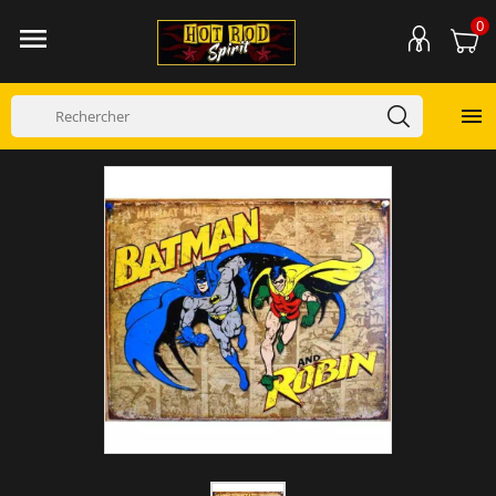
0

