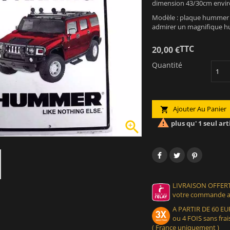
dimension 43/30cm envir
Modèle : plaque hummer p
admirer un magnifique 
TTC
20,00 €
Quantité
Ajouter Au Panier



plus qu' 1 seul art
LIVRAISON OFFERT
votre commande at
A PARTIR DE 60 
ou 4 FOIS sans frais
( France uniquement )