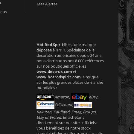
n
Mes Alertes
nous
Hot Rod Spirit®
est une marque
déposée à l’INPI. Spécialiste de la
décoration américaine depuis 24 ans,
nous distribuons nos 8 000 références
sur nos boutiques officielles
www.deco-us.com
et
www.hotrodspirit.com
, ainsi que
sur les plus grandes places de marché
mondiales :
Amazon,
eBay,
Cdiscount,
Rakuten, Kaufland, Emag, Fruugo,
Etsy et Vinted
. En achetant
directement sur nos sites officiels,
vous bénéficiez de notre stock
complet et des meilleurs prix garantis.