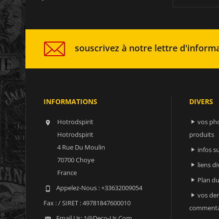
souscrivez à notre lettre d'informa
INFORMATIONS
DIVERS
Hotrodspirit
vos ph


Hotrodspirit
produits
4 Rue Du Moulin
infos 

70700 Choye
liens di

France
Plan du

Appelez-Nous :
+33632009054

vos der

Fax :
/ SIRET : 49781847600010
commenta
Email Us:
1@deco-Us.com
