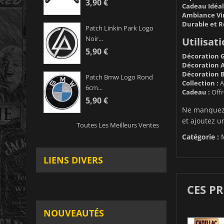
3,90 €
Cadeau Idéal
Ambiance Vin
Durable et R
Patch Linkin Park Logo
Noir...
Utilisati
5,90 €
Décoration G
Décoration At
Décoration B
Patch Bmw Logo Rond
Collection :
A
6cm...
Cadeau :
Offr
5,90 €
Ne manquez 
et ajoutez u
Toutes Les Meilleurs Ventes
Catégorie :
LIENS DIVERS
CES P
NOUVEAUTÉS