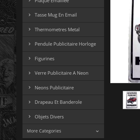
Plaque Emaillee

Tasse Mug En Email

Thermometres Metal

Pendule Publicitaire Horloge

Figurines

Verre Publicitaire A Neon

Neons Publicitaire

Drapeau Et Banderole

Objets Divers

More Categories
