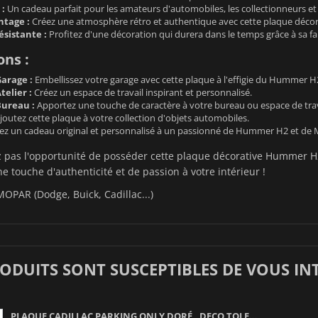
 :
Un cadeau parfait pour les amateurs d'automobiles, les collectionneurs e
tage :
Créez une atmosphère rétro et authentique avec cette plaque décor
ésistante :
Profitez d'une décoration qui durera dans le temps grâce à sa fab
ons :
arage :
Embellissez votre garage avec cette plaque à l'effigie du Hummer H
elier :
Créez un espace de travail inspirant et personnalisé.
ureau :
Apportez une touche de caractère à votre bureau ou espace de trava
joutez cette plaque à votre collection d'objets automobiles.
ez un cadeau original et personnalisé à un passionné de Hummer H2 et de
pas l'opportunité de posséder cette plaque décorative Hummer 
ne touche d'authenticité et de passion à votre intérieur !
MOPAR (Dodge, Buick, Cadillac...)
RODUITS SONT SUSCEPTIBLES DE VOUS IN
PLAQUE CADILLAC PARKING ONLY DORÉ , DECO TOLE...