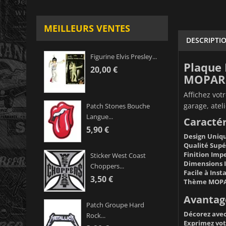
MEILLEURS VENTES
DESCRIPTI
Figurine Elvis Presley...
Plaque
20,00 €
MOPAR
Affichez vot
garage, atel
Patch Stones Bouche
Langue...
Caractér
5,90 €
Design Uniqu
Qualité Supé
Finition Impe
Sticker West Coast
Dimensions I
Choppers...
Facile à Insta
3,50 €
Thème MOPA
Avantage
Patch Groupe Hard
Décorez avec 
Rock...
Exprimez vot