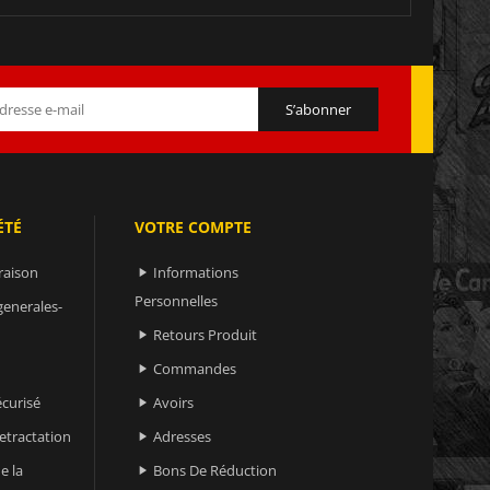
ÉTÉ
VOTRE COMPTE
raison
Informations

Personnelles
generales-
Retours Produit

Commandes

curisé
Avoirs

retractation
Adresses

e la
Bons De Réduction
