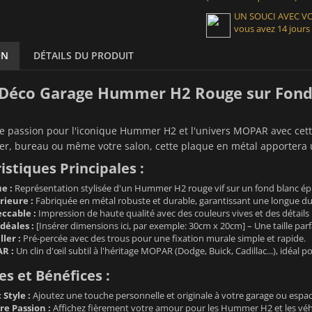
UN SOUCI AVEC 
vous avez 14 jours
ON
DÉTAILS DU PRODUIT
 Déco Garage Hummer H2 Rouge sur Fond
re passion pour l'iconique Hummer H2 et l'univers MOPAR avec cett
ier, bureau ou même votre salon, cette plaque en métal apportera u
istiques Principales :
e :
Représentation stylisée d'un Hummer H2 rouge vif sur un fond blanc épur
rieure :
Fabriquée en métal robuste et durable, garantissant une longue dur
ccable :
Impression de haute qualité avec des couleurs vives et des détails 
déales :
[Insérer dimensions ici, par exemple: 30cm x 20cm] – Une taille parf
ller :
Pré-percée avec des trous pour une fixation murale simple et rapide.
R :
Un clin d'œil subtil à l'héritage MOPAR (Dodge, Buick, Cadillac...), idéal
s et Bénéfices :
Style :
Ajoutez une touche personnelle et originale à votre garage ou espace
re Passion :
Affichez fièrement votre amour pour les Hummer H2 et les vé