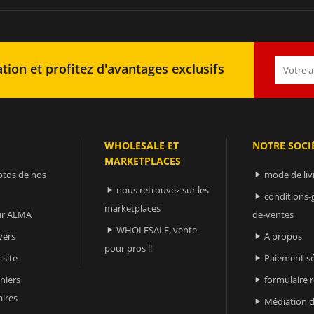
tion et profitez d'avantages exclusifs
WHOLESALE ET
NOTRE SOCI
MARKETPLACES
otos de nos
mode de liv

nous retrouvez sur les

conditions-

marketplaces
sur ALMA
de-ventes
WHOLESALE, vente

vers
A propos

pour pros !!
 site
Paiement sé

niers
formulaire 

ires
Médiation d
