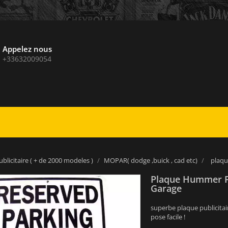
Appelez nous
+33632009054
blicitaire ( + de 2000 modeles )
MOPAR( dodge ,buick , cad etc)
plaqu
Plaque Hummer P
Garage
superbe plaque publicitai
pose facile !