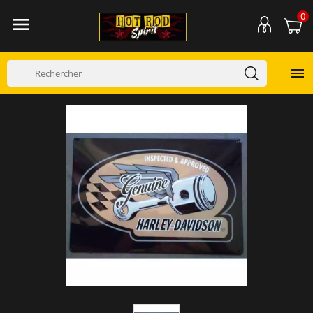
0

