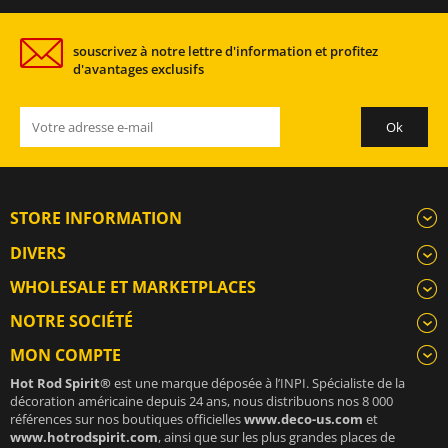
souscrivez à notre lettre d'information et profitez
d'avantages exclusifs
STORE INFORMATION
DIVERS
WHOLESALE ET MARKETPLACES
NOTRE SOCIÉTÉ
MON COMPTE
Hot Rod Spirit®
est une marque déposée à l’INPI. Spécialiste de la
décoration américaine depuis 24 ans, nous distribuons nos 8 000
références sur nos boutiques officielles
www.deco-us.com
et
www.hotrodspirit.com
, ainsi que sur les plus grandes places de