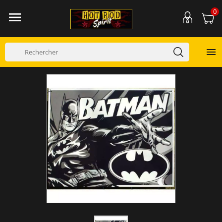
0

