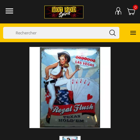
0

