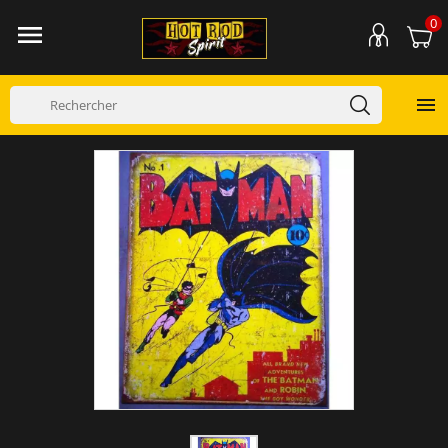
0

