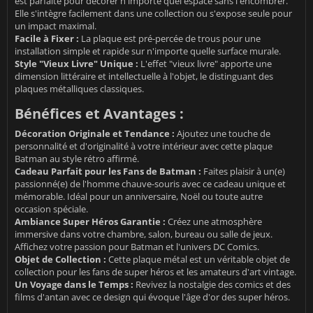
est parfaite pour décorer n'importe quel espace sans l'encombrer.
Elle s'intègre facilement dans une collection ou s'expose seule pour
un impact maximal.
Facile à Fixer :
La plaque est pré-percée de trous pour une
installation simple et rapide sur n'importe quelle surface murale.
Style "Vieux Livre" Unique :
L'effet "vieux livre" apporte une
dimension littéraire et intellectuelle à l'objet, le distinguant des
plaques métalliques classiques.
Bénéfices et Avantages :
Décoration Originale et Tendance :
Ajoutez une touche de
personnalité et d'originalité à votre intérieur avec cette plaque
Batman au style rétro affirmé.
Cadeau Parfait pour les Fans de Batman :
Faites plaisir à un(e)
passionné(e) de l'homme chauve-souris avec ce cadeau unique et
mémorable. Idéal pour un anniversaire, Noël ou toute autre
occasion spéciale.
Ambiance Super Héros Garantie :
Créez une atmosphère
immersive dans votre chambre, salon, bureau ou salle de jeux.
Affichez votre passion pour Batman et l'univers DC Comics.
Objet de Collection :
Cette plaque métal est un véritable objet de
collection pour les fans de super héros et les amateurs d'art vintage.
Un Voyage dans le Temps :
Revivez la nostalgie des comics et des
films d'antan avec ce design qui évoque l'âge d'or des super héros.