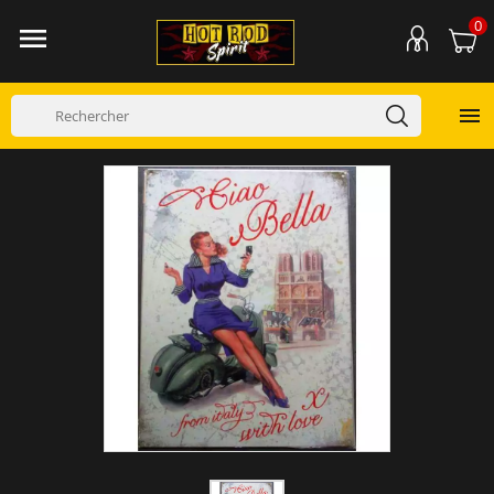
0

