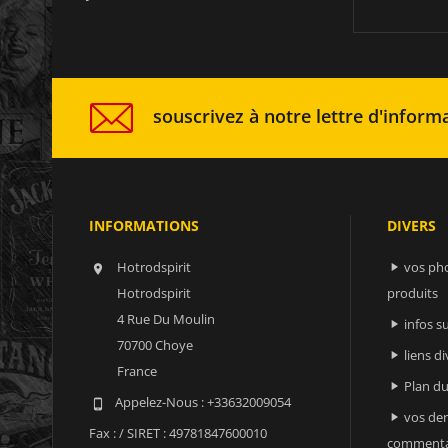
souscrivez à notre lettre d'informa
INFORMATIONS
DIVERS
Hotrodspirit
vos ph


Hotrodspirit
produits
4 Rue Du Moulin
infos 

70700 Choye
liens di

France
Plan du

Appelez-Nous :
+33632009054

vos der

Fax :
/ SIRET : 49781847600010
commenta