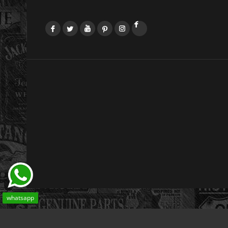
Facebook
Twitter
YouTube
Pinterest
Instagram
LinkedIn
whatsapp