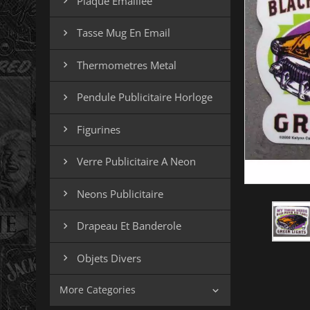
Plaque Emaillee

Tasse Mug En Email

Thermometres Metal

Pendule Publicitaire Horloge

Figurines

Verre Publicitaire A Neon

Neons Publicitaire

Drapeau Et Banderole

Objets Divers

More Categories
