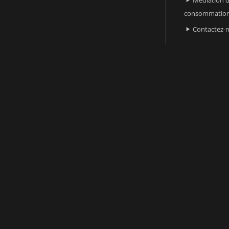

consommatio
Contactez-
