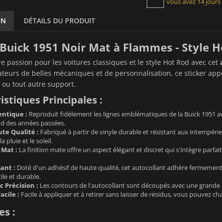
vous avez 14 jours
ON
DÉTAILS DU PRODUIT
 Buick 1951 Noir Mat à Flammes - Style 
re passion pour les voitures classiques et le style Hot Rod avec cet
teurs de belles mécaniques et de personnalisation, ce sticker appo
 ou tout autre support.
istiques Principales :
ntique :
Reproduit fidèlement les lignes emblématiques de la Buick 1951 a
od des années passées.
te Qualité :
Fabriqué à partir de vinyle durable et résistant aux intempéri
a pluie et le soleil.
 Mat :
La finition mate offre un aspect élégant et discret qui s'intègre parfait
ant :
Doté d'un adhésif de haute qualité, cet autocollant adhère fermement 
cile et durable.
 Précision :
Les contours de l'autocollant sont découpés avec une grande p
acile :
Facile à appliquer et à retirer sans laisser de résidus, vous pouvez c
s :