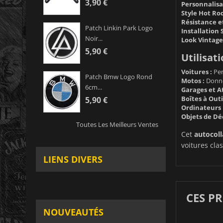
3,90 €
Personnalisa
Style Hot Rod
Résistance et
Patch Linkin Park Logo
Installation 
Noir...
Look Vintage
5,90 €
Utilisati
Voitures :
Per
Patch Bmw Logo Rond
Motos :
Donnez
6cm...
Garages et At
Boîtes à Outil
5,90 €
Ordinateurs 
Objets de Dé
Toutes Les Meilleurs Ventes
Cet
autocoll
voitures clas
LIENS DIVERS
CES P
NOUVEAUTÉS