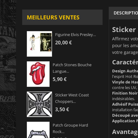
DESCRIPTI
MEILLEURS VENTES
Sticker
Figurine Elvis Presley...
Affirmez vot
20,00 €
pour les ama
votre garage
Caractér
Patch Stones Bouche
Design Authe
Langue...
l'esprit Hot R
5,90 €
Vinyle de Hau
contre les UV, l
Finition Noir
Sticker West Coast
indésirables.
Choppers...
Adhésif Puiss
3,50 €
installation fa
Découpé avec
Application F
Patch Groupe Hard
Avantage
Rock...