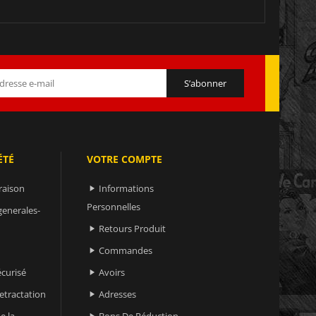
ÉTÉ
VOTRE COMPTE
raison
Informations

Personnelles
generales-
Retours Produit

Commandes

curisé
Avoirs

retractation
Adresses

e la
Bons De Réduction