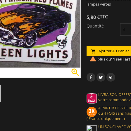
lampes vertes
TTC
5,90 €
Quantité
Ajouter Au Panier


plus qu' 1 seul art

LIVRAISON OFFERT
votre commande at
A PARTIR DE 60 
ou 4 FOIS sans frais
( France uniquement )
UN SOUCI AVEC 