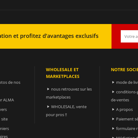
tion et profitez d'avantages exclusifs
WHOLESALE ET
NOTRE SOCI
MARKETPLACES
otos de nos
mode de liv

nous retrouvez sur les

conditions-

marketplaces
sur ALMA
de-ventes
WHOLESALE, vente

vers
A propos

pour pros !!
 site
Paiement sé

niers
formulaire 

ires
Médiation d