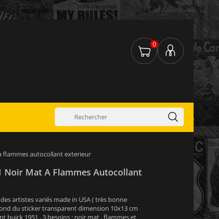
0
 a flammes autocollant exterieur
51 Noir Mat A Flammes Autocollant
as des artistes variés made in USA ( très bonne
) fond du sticker transparent dimension 10x13 cm
t buick 1951 , 3 besoins : noir mat , flammes et