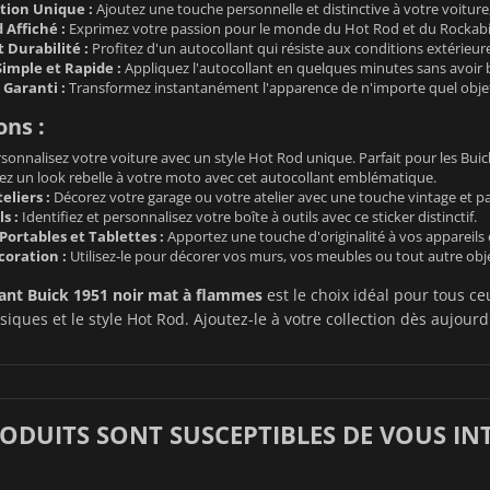
tion Unique :
Ajoutez une touche personnelle et distinctive à votre voiture,
 Affiché :
Exprimez votre passion pour le monde du Hot Rod et du Rockabill
 Durabilité :
Profitez d'un autocollant qui résiste aux conditions extérie
Simple et Rapide :
Appliquez l'autocollant en quelques minutes sans avoir b
 Garanti :
Transformez instantanément l'apparence de n'importe quel objet
ons :
sonnalisez votre voiture avec un style Hot Rod unique. Parfait pour les Buick
 un look rebelle à votre moto avec cet autocollant emblématique.
eliers :
Décorez votre garage ou votre atelier avec une touche vintage et p
s :
Identifiez et personnalisez votre boîte à outils avec ce sticker distinctif.
Portables et Tablettes :
Apportez une touche d'originalité à vos appareils 
coration :
Utilisez-le pour décorer vos murs, vos meubles ou tout autre obje
ant Buick 1951 noir mat à flammes
est le choix idéal pour tous ce
siques et le style Hot Rod. Ajoutez-le à votre collection dès aujourd
RODUITS SONT SUSCEPTIBLES DE VOUS IN