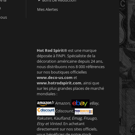

n
Mes Alertes
nous
Hot Rod Spirit®
est une marque
déposée à l’INPI. Spécialiste de la
décoration américaine depuis 24 ans,
nous distribuons nos 8 000 références
sur nos boutiques officielles
www.deco-us.com
et
www.hotrodspirit.com
, ainsi que
sur les plus grandes places de marché
mondiales :
Amazon,
eBay,
Cdiscount,
Rakuten, Kaufland, Emag, Fruugo,
Etsy et Vinted
. En achetant
directement sur nos sites officiels,
vous bénéficiez de notre stock