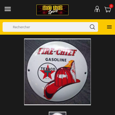
0

