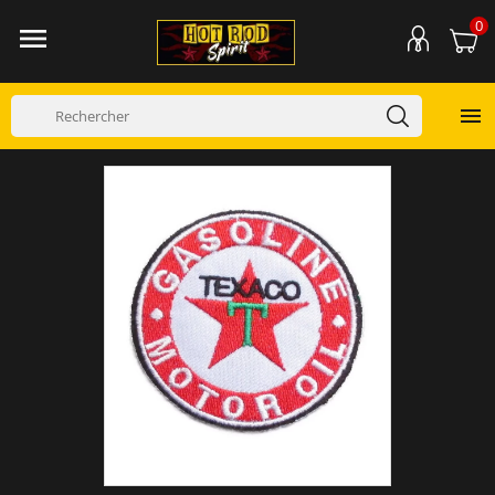
0

