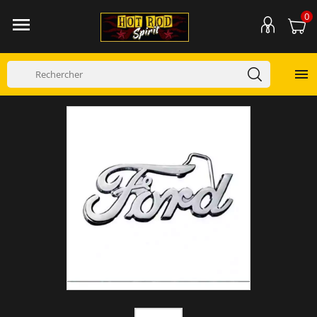
0

