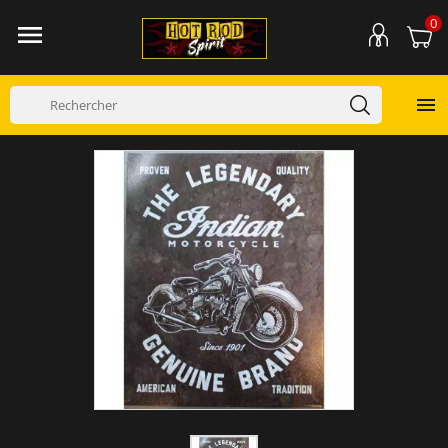
0

