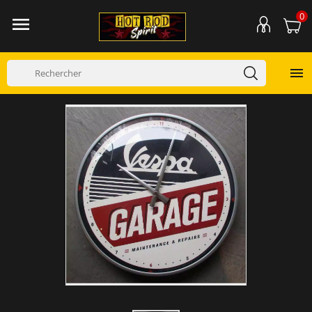
0

