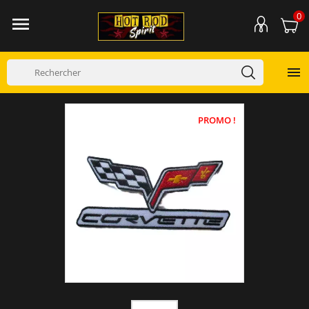
0


PROMO !