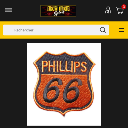
0

