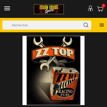
0

