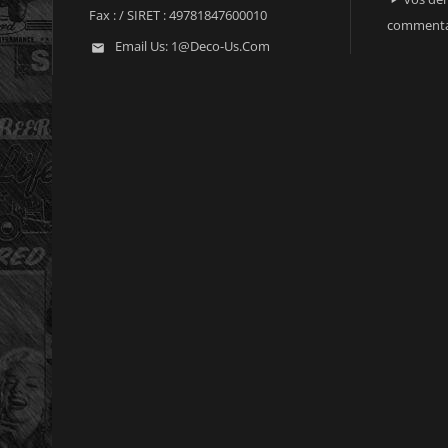
Fax :
/ SIRET : 49781847600010
commenta
Email Us:
1@deco-Us.com
