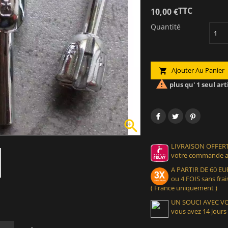
TTC
10,00 €
Quantité
Ajouter Au Panier


plus qu' 1 seul art

LIVRAISON OFFERT
votre commande at
A PARTIR DE 60 
ou 4 FOIS sans frais
( France uniquement )
UN SOUCI AVEC 
vous avez 14 jours