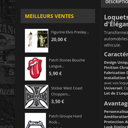
DESCRIPTI
Loquets
MEILLEURS VENTES
d'Éléga
Figurine Elvis Presley...
Transformez
automobiles 
20,00 €
véhicule.
Caractér
Patch Stones Bouche
Design Uniqu
Langue...
Finition Chr
Fabrication 
5,90 €
Installation 
avec vos loque
Universel:
Com
Sticker West Coast
Lot de 2 Loqu
Choppers...
3,50 €
Avantage
Personnalisa
Patch Groupe Hard
Amélioration
Protection d
Rock...
Look Distinct