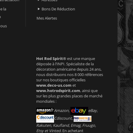
e la
Bons De Réduction

n
Mes Alertes
nous
Hot Rod Spirit®
est une marque
déposée à l’INPI. Spécialiste de la
décoration américaine depuis 24 ans,
nous distribuons nos 8 000 références
sur nos boutiques officielles
www.deco-us.com
et
www.hotrodspirit.com
, ainsi que
sur les plus grandes places de marché
mondiales :
Amazon,
eBay,
Cdiscount,
Rakuten, Kaufland, Emag, Fruugo,
Etsy et Vinted
. En achetant