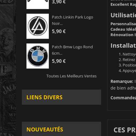
3,90 €
Excellent Ra
Utilisati
Patch Linkin Park Logo
Noir...
Personnalisa
Cadeau Idéal
5,90 €
Rénovation I
Installat
Patch Bmw Logo Rond
6cm...
Nettoye
Retirez 
5,90 €
Positio
Appuye
Toutes Les Meilleurs Ventes
Remarque:
I
de bien adh
LIENS DIVERS
Commandez d
CES P
NOUVEAUTÉS