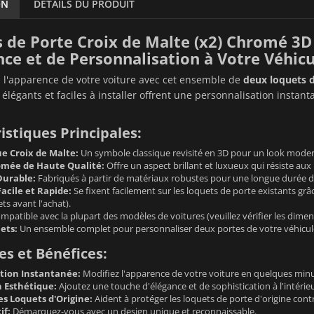
ON
DÉTAILS DU PRODUIT
 de Porte Croix de Malte (x2) Chromé 3D
nce et de Personnalisation à Votre Véhicu
 l'apparence de votre voiture avec cet ensemble de
deux loquets 
élégants et faciles à installer offrent une personnalisation instant
istiques Principales:
e Croix de Malte:
Un symbole classique revisité en 3D pour un look moder
omée de Haute Qualité:
Offre un aspect brillant et luxueux qui résiste aux 
Durable:
Fabriqués à partir de matériaux robustes pour une longue durée de
Facile et Rapide:
Se fixent facilement sur les loquets de porte existants grâc
ts avant l'achat).
patible avec la plupart des modèles de voitures (veuillez vérifier les dimen
ets:
Un ensemble complet pour personnaliser deux portes de votre véhicul
s et Bénéfices:
tion Instantanée:
Modifiez l'apparence de votre voiture en quelques minut
 Esthétique:
Ajoutez une touche d'élégance et de sophistication à l'intérieu
es Loquets d'Origine:
Aident à protéger les loquets de porte d'origine contr
if:
Démarquez-vous avec un design unique et reconnaissable.