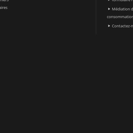
ires
Médiation d

consommatio
Contactez-
