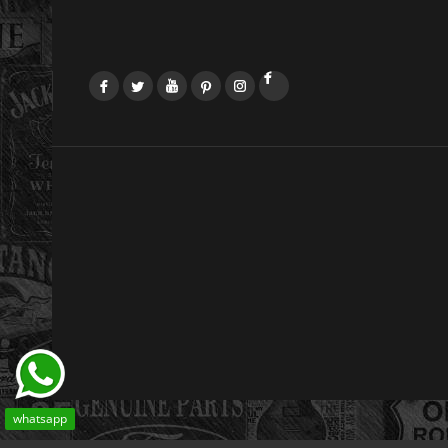
Facebook
Twitter
YouTube
Pinterest
Instagram
LinkedIn
whatsapp