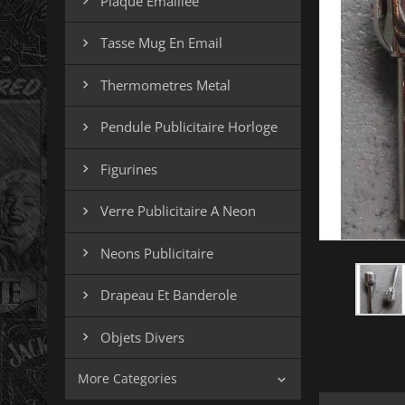
Plaque Emaillee

Tasse Mug En Email

Thermometres Metal

Pendule Publicitaire Horloge

Figurines

Verre Publicitaire A Neon

Neons Publicitaire

Drapeau Et Banderole

Objets Divers

More Categories
