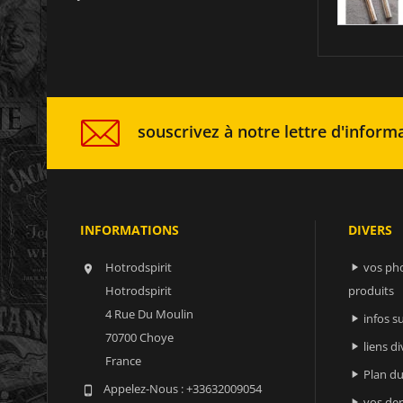
souscrivez à notre lettre d'informa
INFORMATIONS
DIVERS
Hotrodspirit
vos ph


Hotrodspirit
produits
4 Rue Du Moulin
infos 

70700 Choye
liens di

France
Plan du

Appelez-Nous :
+33632009054

vos der
