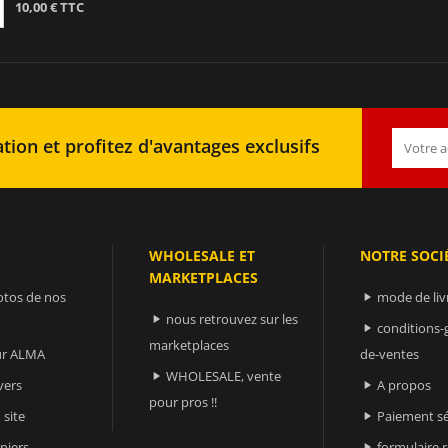
10,00 € TTC
tion et profitez d'avantages exclusifs
WHOLESALE ET
NOTRE SOCI
MARKETPLACES
otos de nos
mode de liv

nous retrouvez sur les

conditions-

marketplaces
sur ALMA
de-ventes
WHOLESALE, vente

vers
A propos

pour pros !!
 site
Paiement sé

niers
formulaire 
