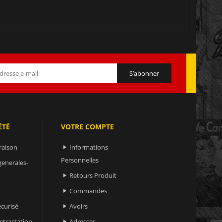
ÉTÉ
VOTRE COMPTE
raison
Informations

Personnelles
generales-
Retours Produit

Commandes

curisé
Avoirs

retractation
Adresses
