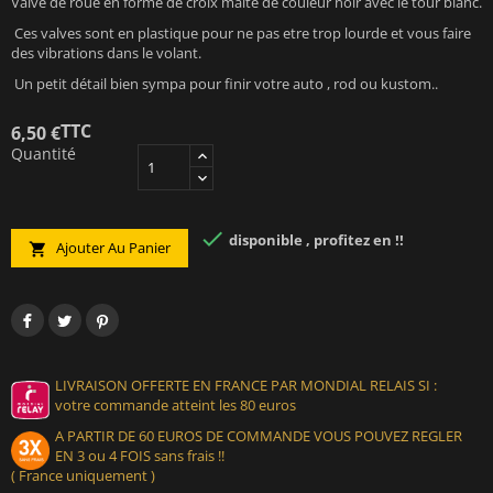
Valve de roue en forme de croix malte de couleur noir avec le tour blanc.
Ces valves sont en plastique pour ne pas etre trop lourde et vous faire
des vibrations dans le volant.
Un petit détail bien sympa pour finir votre auto , rod ou kustom..
TTC
6,50 €
Quantité

disponible , profitez en !!
Ajouter Au Panier

LIVRAISON OFFERTE EN FRANCE PAR MONDIAL RELAIS SI :
votre commande atteint les 80 euros
A PARTIR DE 60 EUROS DE COMMANDE VOUS POUVEZ REGLER
EN 3 ou 4 FOIS sans frais !!
( France uniquement )