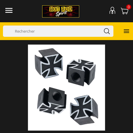
0

