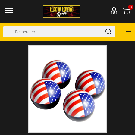
0

