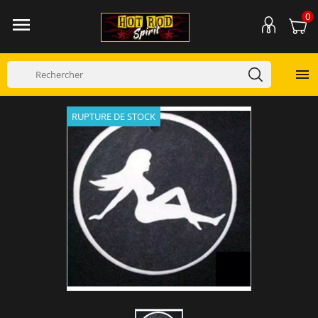
0


RUPTURE DE STOCK